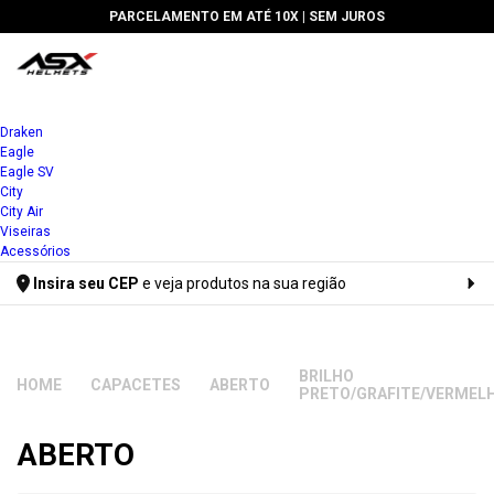
PARCELAMENTO EM ATÉ 10X |
SEM JUROS
Draken
Eagle
Eagle SV
City
City Air
Viseiras
Acessórios
Insira seu CEP
e veja produtos na sua região
Digite seu CEP
BRILHO
CAPACETES
ABERTO
PRETO/GRAFITE/VERMEL
ABERTO