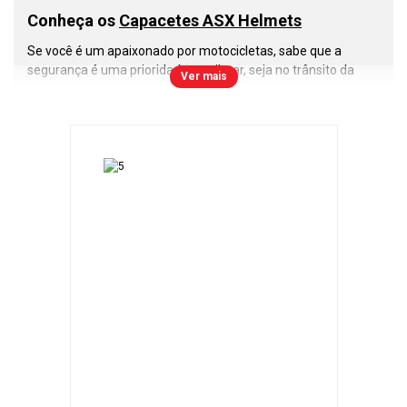
Conheça os
Capacetes ASX Helmets
Se você é um apaixonado por motocicletas, sabe que a
segurança é uma prioridade ao pilotar, seja no trânsito da
Ver mais
cidade, estradas ou nas corridas de motovelocidade. Nesse
cenário, os
capacetes ASX
se destacam como uma escolha
inteligente e confiável. Vamos explorar o que torna esses
capacetes tão especiais.
A primeira e mais importante lição que todo motociclista
deve aprender é a importância do uso do capacete. Ele é a
sua proteção contra os riscos nas estradas e pistas. Com os
capacetes ASX
, você pode confiar em um nível de segurança
que atende às normas de qualidade do Inmetro e a todas as
regulamentações de trânsito.
Os
capacetes ASX
são construídos com resina termoplástica
ABS, que oferece uma combinação excepcional de
resistência e leveza. Isso garante que você tenha um
capacete durável, confortável e que não irá pesar durante
longos passeios.
Modelos de
Capacetes Fechados