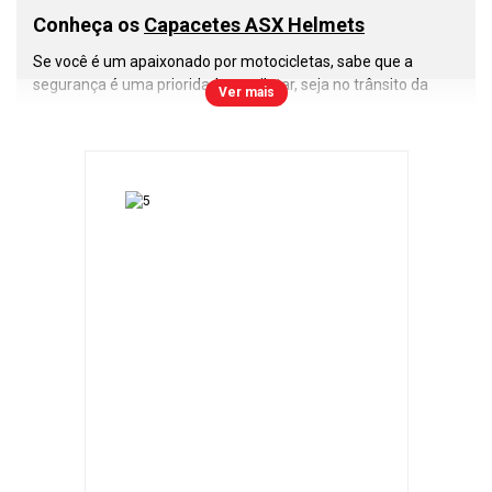
Conheça os
Capacetes ASX Helmets
Se você é um apaixonado por motocicletas, sabe que a
segurança é uma prioridade ao pilotar, seja no trânsito da
Ver mais
cidade, estradas ou nas corridas de motovelocidade. Nesse
cenário, os
capacetes ASX
se destacam como uma escolha
inteligente e confiável. Vamos explorar o que torna esses
capacetes tão especiais.
A primeira e mais importante lição que todo motociclista
deve aprender é a importância do uso do capacete. Ele é a
sua proteção contra os riscos nas estradas e pistas. Com os
capacetes ASX
, você pode confiar em um nível de segurança
que atende às normas de qualidade do Inmetro e a todas as
regulamentações de trânsito.
Os
capacetes ASX
são construídos com resina termoplástica
ABS, que oferece uma combinação excepcional de
resistência e leveza. Isso garante que você tenha um
capacete durável, confortável e que não irá pesar durante
longos passeios.
Modelos de
Capacetes Fechados