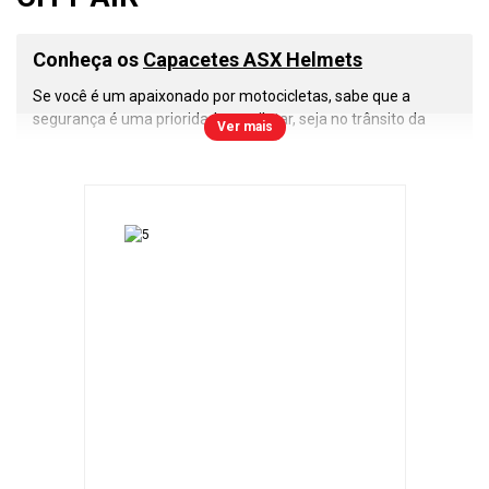
Conheça os
Capacetes ASX Helmets
Se você é um apaixonado por motocicletas, sabe que a
segurança é uma prioridade ao pilotar, seja no trânsito da
Ver mais
cidade, estradas ou nas corridas de motovelocidade. Nesse
cenário, os
capacetes ASX
se destacam como uma escolha
inteligente e confiável. Vamos explorar o que torna esses
capacetes tão especiais.
A primeira e mais importante lição que todo motociclista
deve aprender é a importância do uso do capacete. Ele é a
sua proteção contra os riscos nas estradas e pistas. Com os
capacetes ASX
, você pode confiar em um nível de segurança
que atende às normas de qualidade do Inmetro e a todas as
regulamentações de trânsito.
Os
capacetes ASX
são construídos com resina termoplástica
ABS, que oferece uma combinação excepcional de
resistência e leveza. Isso garante que você tenha um
capacete durável, confortável e que não irá pesar durante
longos passeios.