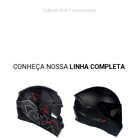
democratizar a escolha de um capacete de alta qualidade a
um preço justo. Com um casco mais compacto e arrojado, ele
Exibindo
2
de
2
encontrados
oferece um visual agressivo para os motociclistas que
enfrentam os desafios das ruas das cidades. Este capacete
combina estilo urbano com os mais altos padrões de
segurança.
CONHEÇA NOSSA
LINHA COMPLETA