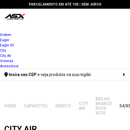
PARCELAMENTO EM ATÉ 10X |
SEM JUROS
Draken
Eagle
Eagle SV
City
City Air
Viseiras
Acessórios
Insira seu CEP
e veja produtos na sua região
Digite seu CEP
BRILHO
CITY
BRANCO
CAPACETES
ABERTO
54/X
AIR
ROSA
AZUL
CITY AIR