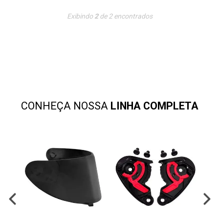
democratizar a escolha de um capacete de alta qualidade a
um preço justo. Com um casco mais compacto e arrojado, ele
Exibindo
2
de
2
encontrados
oferece um visual agressivo para os motociclistas que
enfrentam os desafios das ruas das cidades. Este capacete
combina estilo urbano com os mais altos padrões de
segurança.
CONHEÇA NOSSA
LINHA COMPLETA