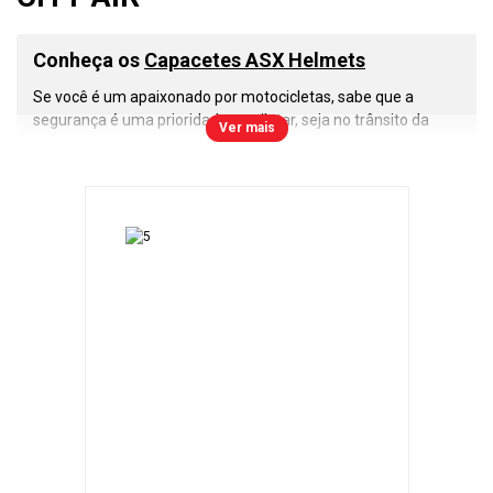
Conheça os
Capacetes ASX Helmets
Se você é um apaixonado por motocicletas, sabe que a
segurança é uma prioridade ao pilotar, seja no trânsito da
Ver mais
cidade, estradas ou nas corridas de motovelocidade. Nesse
cenário, os
capacetes ASX
se destacam como uma escolha
inteligente e confiável. Vamos explorar o que torna esses
capacetes tão especiais.
A primeira e mais importante lição que todo motociclista
deve aprender é a importância do uso do capacete. Ele é a
sua proteção contra os riscos nas estradas e pistas. Com os
capacetes ASX
, você pode confiar em um nível de segurança
que atende às normas de qualidade do Inmetro e a todas as
regulamentações de trânsito.
Os
capacetes ASX
são construídos com resina termoplástica
ABS, que oferece uma combinação excepcional de
resistência e leveza. Isso garante que você tenha um
capacete durável, confortável e que não irá pesar durante
longos passeios.