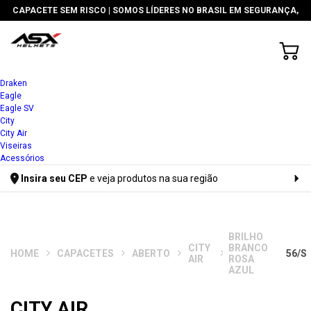
CAPACETE SEM RISCO
| SOMOS LÍDERES NO BRASIL EM SEGURANÇA,
TECNOLOGIA E PREÇO
Draken
Eagle
Eagle SV
City
City Air
Viseiras
Acessórios
Insira seu CEP
e veja produtos na sua região
Digite seu CEP
BRILHO
CITY
BRANCO
CAPACETES
ABERTO
56/S
AIR
ROSA
AZUL
CITY AIR