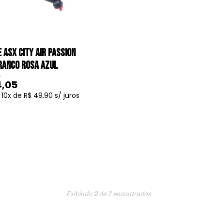
esempenho, o
capacete ASX Draken
é a escolha ideal para quem procura
que valorizam um design clássico, mas não abrem mão de um toque mod
enfrentar os desafios do dia a dia sobre duas rodas.
 ASX CITY AIR PASSION
RANCO ROSA AZUL
0
apacete ASX Eagle SV
é a escolha ideal. Com uma
viseira solar interna
q
4,05
tá mais forte. Os
capacetes com óculos internos
são a preferência daq
10
R$ 49,90
COMPRAR
de alta velocidade, o
capacete ASX Eagle Racing
é a escolha perfeita.
l semelhante ao dos pilotos profissionais de motovelocidade.
a para democratizar a escolha de um capacete de alta qualidade a um
 que enfrentam os desafios das ruas das cidades. Este capacete combin
Exibindo
2
de
2
encontrados