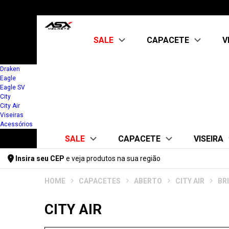
SALE
CAPACETE
V
Draken
Eagle
Kit Capacete + Viseira
ABERTO
Eagle SV
CITY AIR
City
OUTLET
City Air
FECHADO
Viseiras
CITY
Acessórios
CITY SV
SALE
CAPACETE
VISEIRA
DRAKEN
EAGLE
Insira seu CEP
e veja produtos na sua região
EAGLE SV
Kit Capacete + Viseira
ABERTO
FUME 
Digite seu CEP
FEMININO
CAPACETES
ABERTO
CITY AIR
BR
CITY AIR
ASX
OUTLET
FF358/FW
KIT CAPACETE +
FECHADO
KYT/TTC
CITY AIR
ABERTO
MT
CITY
CITY AIR
CITY SV
FECHADO