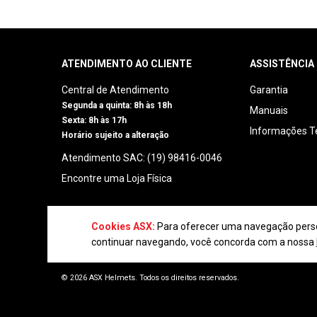
ATENDIMENTO AO CLIENTE
ASSISTÊNCIA
Central de Atendimento
Garantia
Segunda a quinta: 8h às 18h
Manuais
Sexta: 8h às 17h
Informações T
Horário sujeito a alteração
Atendimento SAC: (19) 98416-0046
Encontre uma Loja Física
Cookies ASX:
Para oferecer uma navegação person
continuar navegando, você concorda com a nossa
© 2026 ASX Helmets. Todos os direitos reservados.
FABRITECH IND. E COM. DE CAPACETES | CNPJ: 12.605.744/0001-19
Rua Henrique Jacobs, 2100 - CEP: 13485-321 - Limeira/SP