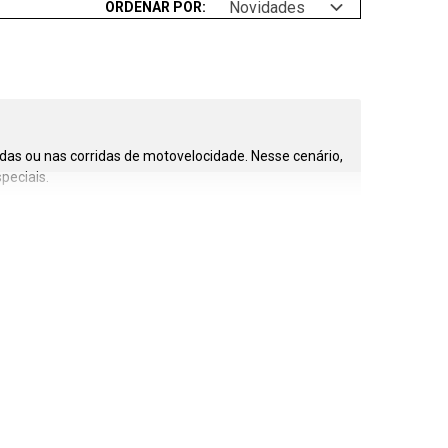
New in: Viseiras
Novidades
ORDENAR POR:
Ver todos
E / CLEAR
Mais vendidos
Novidades
 SUNVISOR
Recomendado
Menor Preço
adas ou nas corridas de motovelocidade. Nesse cenário,
Maior Preço
peciais.
SALE
ão contra os riscos nas estradas e pistas. Com os
ulamentações de trânsito.
 leveza. Isso garante que você tenha um capacete
a uma aventura de final de semana, você encontrará
esportiva, independentemente do tipo de terreno em