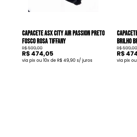
que aceleram. Com um design que combina estilo e d
Ver todos
ASX Eagle
O
capacete ASX Eagle
é perfeito para motociclistas 
segurança, oferecendo a tranquilidade necessária para 
CAPACETE ASX CITY AIR PASSION PRETO
CAPACETE
FOSCO ROSA TIFFANY
BRILHO B
ASX Eagle SV
R$ 599,00
R$ 599,0
Para aqueles que passam várias horas na estrada, o
c
R$ 474,05
R$ 47
proporciona conforto durante as horas em que o sol es
10
R$ 49,90
sol da manhã e voltando para casa ao anoitecer.
COMPRAR
ASX Eagle Racing
Para os entusiastas de motovelocidade e competições 
esportivo integrado ao casco, proporcionando um visua
ASX City
O mais recente lançamento, o capacete ASX City, cheg
ele oferece um visual agressivo para os motociclistas
segurança.