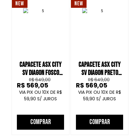
NEW
NEW
NE
CAPACETE ASX CITY
CAPACETE ASX CITY
C
SV DIAGON FOSCO
SV DIAGON PRETO
R$ 649,00
R$ 649,00
CINZA ROSA ROXO
BRILHO VERMELHO
R$ 569,05
R$ 569,05
R
GRAFITE
10
R$
10
R$
59,90
59,90
COMPRAR
COMPRAR