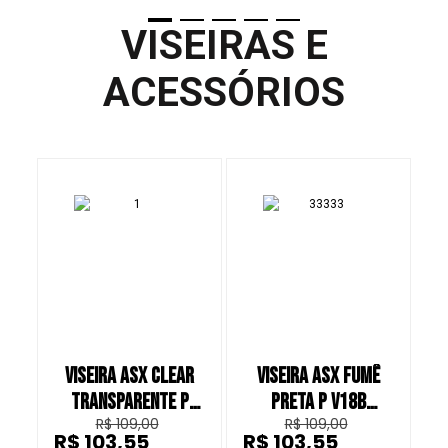
VISEIRAS E
ACESSÓRIOS
VISEIRA ASX CLEAR
VISEIRA ASX FUMÊ
TRANSPARENTE P
PRETA P V18B
T
R$ 109,00
R$ 109,00
V18B CAPACETE
CAPACETE FECHADO
R$ 103,55
R$ 103,55
R