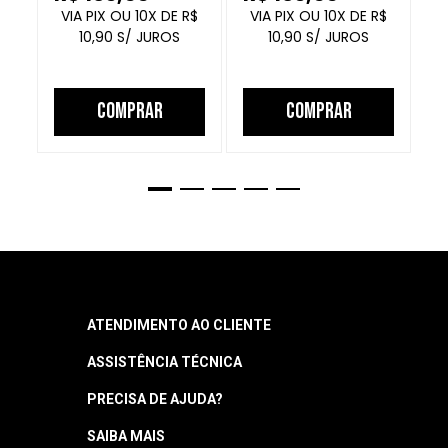
FECHADO
10
R$
10
R$
10,90
10,90
COMPRAR
COMPRAR
ATENDIMENTO AO CLIENTE
ASSISTÊNCIA TÉCNICA
Central de Atendimento
Segunda a quinta: 8h às 18h
PRECISA DE AJUDA?
Garantia
Sexta: 8h às 17h
Horário sujeito a alteração
Manuais
SAIBA MAIS
Como Navegar