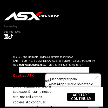
Informações Técnicas
Atendimento SAC: (19) 98416-0046
Pagamento
ASX Capacetes
Encontre uma Loja Física
Segurança e Privacidade
Dúvidas Frequentes
Cancelamento
Trabalhe Conosco
Devolução
Powered by
Seja uma Loja Autorizada
Envio e Entrega
Lojas Parceiras
Blog
Termos de Revenda para Parceiros
© 2026 ASX Helmets. Todos os direitos reservados.
FABRITECH IND. E COM. DE CAPACETES | CNPJ: 12.605.744/0001-19
Rua Henrique Jacobs, 2100 - CEP: 13485-321 - Limeira/SP
Cookies ASX:
Para
Quer comprar pelo
oferecer uma navegação
WhatsApp? Clique no botão e
personalizada e melhorar
fale com a gente!
sua experiência no nosso
ACEITAR E
site, nós utilizamos
REGULAR
CONTINUAR
cookies. Ao continuar
navegando, você concorda