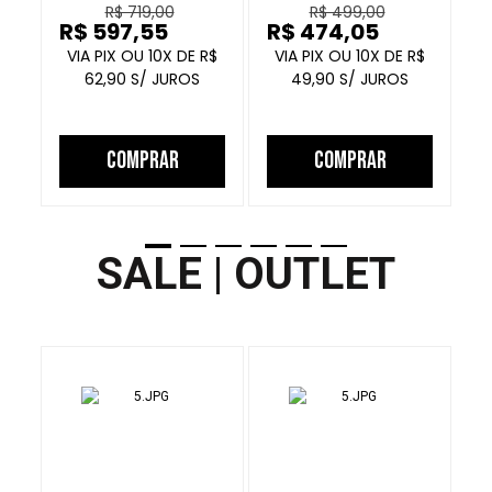
R$ 719,00
R$ 499,00
PRETO
PRETO GRAFITE
R$ 597,55
R$ 474,05
R
10
R$
10
R$
62,90
49,90
COMPRAR
COMPRAR
SALE | OUTLET