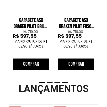
CAPACETE ASX
CAPACETE ASX
DRAKEN PILOT BRILHO
DRAKEN PILOT FOSCO
D
R$ 719,00
R$ 719,00
PRETO AZUL AMARELO
PRETO VERMELHO
R$ 597,55
R$ 597,55
R
AMARELO
10
R$
10
R$
62,90
62,90
COMPRAR
COMPRAR
LANÇAMENTOS