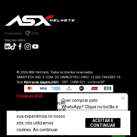
Informações Técnicas
Atendimento SAC: (19) 98416-0046
Pagamento
ASX Capacetes
Encontre uma Loja Física
Segurança e Privacidade
Dúvidas Frequentes
Cancelamento
Trabalhe Conosco
Devolução
Powered by
Seja uma Loja Autorizada
Envio e Entrega
Lojas Parceiras
Blog
Termos de Revenda para Parceiros
© 2026 ASX Helmets. Todos os direitos reservados.
FABRITECH IND. E COM. DE CAPACETES | CNPJ: 12.605.744/0001-19
Rua Henrique Jacobs, 2100 - CEP: 13485-321 - Limeira/SP
Cookies ASX:
Para
Quer comprar pelo
oferecer uma navegação
WhatsApp? Clique no botão e
personalizada e melhorar
fale com a gente!
sua experiência no nosso
ACEITAR E
site, nós utilizamos
REGULAR
CONTINUAR
cookies. Ao continuar
navegando, você concorda