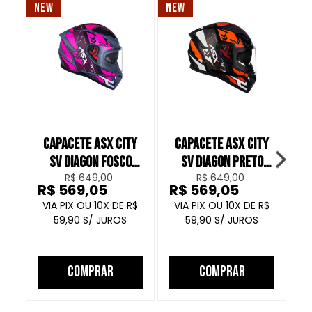
NEW
NEW
NE
CAPACETE ASX CITY
CAPACETE ASX CITY
C
SV DIAGON FOSCO
SV DIAGON PRETO
R$ 649,00
R$ 649,00
CINZA ROSA ROXO
BRILHO VERMELHO
R$ 569,05
R$ 569,05
R
GRAFITE
10
R$
10
R$
59,90
59,90
COMPRAR
COMPRAR