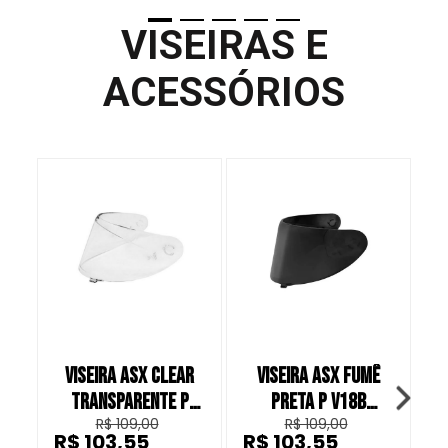
VISEIRAS E
ACESSÓRIOS
VISEIRA ASX CLEAR
VISEIRA ASX FUMÊ
TRANSPARENTE P
PRETA P V18B
T
R$ 109,00
R$ 109,00
V18B CAPACETE
CAPACETE FECHADO
R$ 103,55
R$ 103,55
R