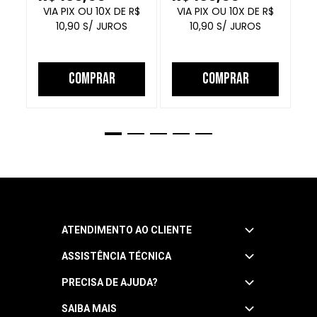
FECHADO
10
R$
10
R$
10,90
10,90
COMPRAR
COMPRAR
ATENDIMENTO AO CLIENTE
ASSISTÊNCIA TÉCNICA
Central de Atendimento
Segunda a quinta: 8h às 18h
PRECISA DE AJUDA?
Garantia
Sexta: 8h às 17h
Horário sujeito a alteração
Manuais
SAIBA MAIS
Como Navegar