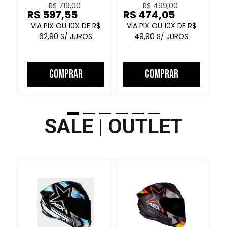
R$ 719,00
R$ 499,00
PRETO
PRETO GRAFITE
R$ 597,55
R$ 474,05
R
10
R$
10
R$
62,90
49,90
COMPRAR
COMPRAR
SALE | OUTLET