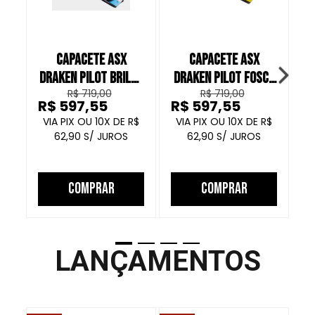
CAPACETE ASX
CAPACETE ASX
DRAKEN PILOT BRILHO
DRAKEN PILOT FOSCO
D
R$ 719,00
R$ 719,00
PRETO AZUL AMARELO
PRETO VERMELHO
R$ 597,55
R$ 597,55
R
AMARELO
10
R$
10
R$
62,90
62,90
COMPRAR
COMPRAR
LANÇAMENTOS