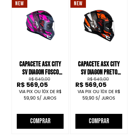
NEW
NEW
NE
CAPACETE ASX CITY
CAPACETE ASX CITY
C
SV DIAGON FOSCO
SV DIAGON PRETO
R$ 649,00
R$ 649,00
CINZA ROSA ROXO
BRILHO VERMELHO
R$ 569,05
R$ 569,05
R
GRAFITE
10
R$
10
R$
59,90
59,90
COMPRAR
COMPRAR