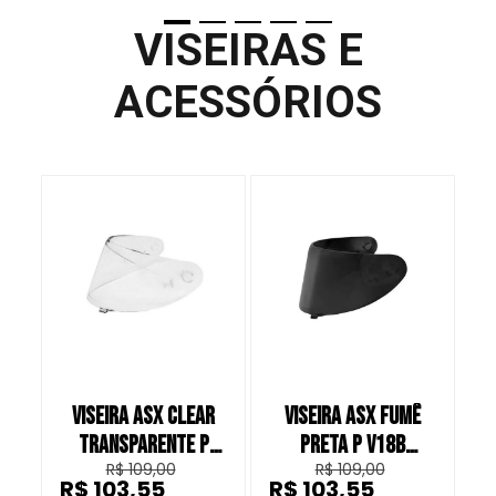
VISEIRAS E
ACESSÓRIOS
VISEIRA ASX CLEAR
VISEIRA ASX FUMÊ
TRANSPARENTE P
PRETA P V18B
T
R$ 109,00
R$ 109,00
V18B CAPACETE
CAPACETE FECHADO
R$ 103,55
R$ 103,55
R