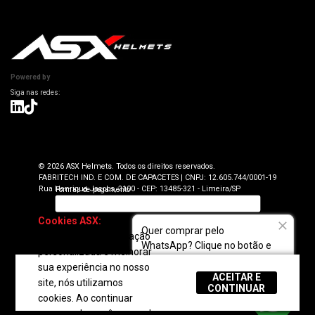
Informações Técnicas
Atendimento SAC: (19) 98416-0046
Pagamento
ASX Capacetes
Encontre uma Loja Física
Segurança e Privacidade
Dúvidas Frequentes
Cancelamento
Trabalhe Conosco
Devolução
Powered by
Seja uma Loja Autorizada
Envio e Entrega
Lojas Parceiras
Blog
Termos de Revenda para Parceiros
© 2026 ASX Helmets. Todos os direitos reservados.
FABRITECH IND. E COM. DE CAPACETES | CNPJ: 12.605.744/0001-19
Rua Henrique Jacobs, 2100 - CEP: 13485-321 - Limeira/SP
Cookies ASX:
Para
Quer comprar pelo
oferecer uma navegação
WhatsApp? Clique no botão e
personalizada e melhorar
fale com a gente!
sua experiência no nosso
ACEITAR E
site, nós utilizamos
REGULAR
CONTINUAR
cookies. Ao continuar
navegando, você concorda