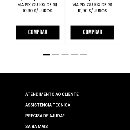
FECHADO
10
R$
10
R$
10,90
10,90
COMPRAR
COMPRAR
ATENDIMENTO AO CLIENTE
ASSISTÊNCIA TÉCNICA
Central de Atendimento
Segunda a quinta: 8h às 18h
PRECISA DE AJUDA?
Garantia
Sexta: 8h às 17h
Horário sujeito a alteração
Manuais
SAIBA MAIS
Como Navegar