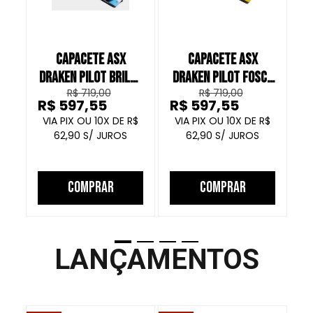
CAPACETE ASX
CAPACETE ASX
DRAKEN PILOT BRILHO
DRAKEN PILOT FOSCO
D
R$ 719,00
R$ 719,00
PRETO AZUL AMARELO
PRETO VERMELHO
R$ 597,55
R$ 597,55
R
AMARELO
10
R$
10
R$
62,90
62,90
COMPRAR
COMPRAR
LANÇAMENTOS