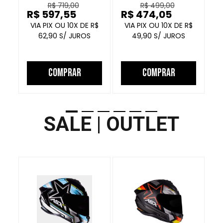
R$ 719,00
R$ 499,00
PRETO
PRETO GRAFITE
R$ 597,55
R$ 474,05
R
10
R$
10
R$
62,90
49,90
COMPRAR
COMPRAR
SALE | OUTLET