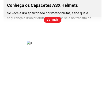
Conheça os
Capacetes ASX Helmets
Se você é um apaixonado por motocicletas, sabe que a
segurança é uma prioridade ao pilotar, seja no trânsito da
Ver mais
cidade, estradas ou nas corridas de motovelocidade. Nesse
cenário, os
capacetes ASX
se destacam como uma escolha
inteligente e confiável. Vamos explorar o que torna esses
capacetes tão especiais.
A primeira e mais importante lição que todo motociclista
deve aprender é a importância do uso do capacete. Ele é a
sua proteção contra os riscos nas estradas e pistas. Com os
capacetes ASX
, você pode confiar em um nível de segurança
que atende às normas de qualidade do Inmetro e a todas as
regulamentações de trânsito.
Os
capacetes ASX
são construídos com resina termoplástica
ABS, que oferece uma combinação excepcional de
resistência e leveza. Isso garante que você tenha um
capacete durável, confortável e que não irá pesar durante
longos passeios.
Modelos de
Capacetes Fechados