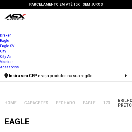
PARCELAMENTO EM ATÉ 10X |
SEM JUROS
Draken
Eagle
Eagle SV
City
City Air
Viseiras
Acessórios
Insira seu CEP
e veja produtos na sua região
Digite seu CEP
BRILH
CAPACETES
FECHADO
EAGLE
173
PRETO
EAGLE