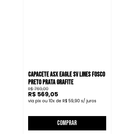
oferece um visual agressivo para os motociclistas que
enfrentam os desafios das ruas das cidades. Este capacete
combina estilo urbano com os mais altos padrões de
segurança.
CAPACETE ASX EAGLE SV LINES FOSCO
PRETO PRATA GRAFITE
R$ 769,00
R$ 569,05
10
R$ 59,90
COMPRAR