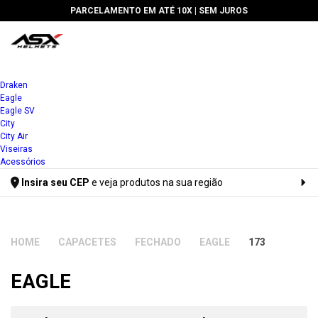
🔥 5% DE DESCONTO PARA PAGAMENTOS À VISTA OU VIA PIX
Draken
Eagle
Eagle SV
City
City Air
Viseiras
Acessórios
Insira seu CEP
e veja produtos na sua região
Digite seu CEP
CAPACETES
FECHADO
EAGLE
173
EAGLE