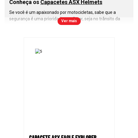
Conheça os
Capacetes ASX Helmets
Se você é um apaixonado por motocicletas, sabe que a
segurança é uma prioridade ao pilotar, seja no trânsito da
Ver mais
cidade, estradas ou nas corridas de motovelocidade. Nesse
cenário, os
capacetes ASX
se destacam como uma escolha
inteligente e confiável. Vamos explorar o que torna esses
capacetes tão especiais.
A primeira e mais importante lição que todo motociclista
deve aprender é a importância do uso do capacete. Ele é a
sua proteção contra os riscos nas estradas e pistas. Com os
capacetes ASX
, você pode confiar em um nível de segurança
que atende às normas de qualidade do Inmetro e a todas as
regulamentações de trânsito.
Os
capacetes ASX
são construídos com resina termoplástica
ABS, que oferece uma combinação excepcional de
resistência e leveza. Isso garante que você tenha um
capacete durável, confortável e que não irá pesar durante
longos passeios.
Modelos de
Capacetes Fechados