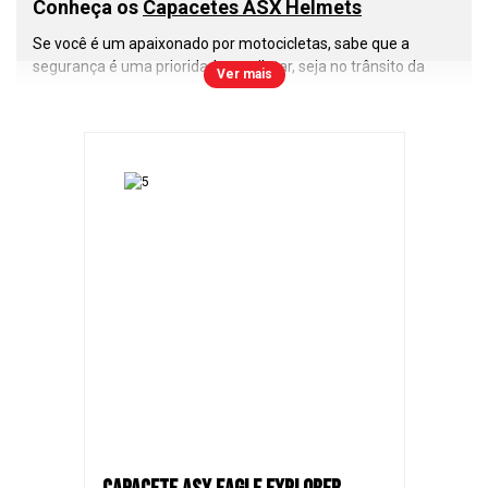
Conheça os
Capacetes ASX Helmets
Se você é um apaixonado por motocicletas, sabe que a
segurança é uma prioridade ao pilotar, seja no trânsito da
Ver mais
cidade, estradas ou nas corridas de motovelocidade. Nesse
cenário, os
capacetes ASX
se destacam como uma escolha
inteligente e confiável. Vamos explorar o que torna esses
capacetes tão especiais.
A primeira e mais importante lição que todo motociclista
deve aprender é a importância do uso do capacete. Ele é a
sua proteção contra os riscos nas estradas e pistas. Com os
capacetes ASX
, você pode confiar em um nível de segurança
que atende às normas de qualidade do Inmetro e a todas as
regulamentações de trânsito.
Os
capacetes ASX
são construídos com resina termoplástica
ABS, que oferece uma combinação excepcional de
resistência e leveza. Isso garante que você tenha um
capacete durável, confortável e que não irá pesar durante
longos passeios.
Modelos de
Capacetes Fechados