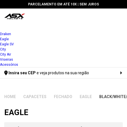
PARCELAMENTO EM ATÉ 10X |
SEM JUROS
Draken
Eagle
Eagle SV
City
City Air
Viseiras
Acessórios
Insira seu CEP
e veja produtos na sua região
Digite seu CEP
CAPACETES
FECHADO
EAGLE
BLACK/WHITE
EAGLE