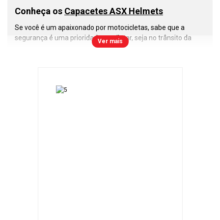
Conheça os
Capacetes ASX Helmets
Se você é um apaixonado por motocicletas, sabe que a
segurança é uma prioridade ao pilotar, seja no trânsito da
Ver mais
cidade, estradas ou nas corridas de motovelocidade. Nesse
cenário, os
capacetes ASX
se destacam como uma escolha
inteligente e confiável. Vamos explorar o que torna esses
capacetes tão especiais.
A primeira e mais importante lição que todo motociclista
deve aprender é a importância do uso do capacete. Ele é a
sua proteção contra os riscos nas estradas e pistas. Com os
capacetes ASX
, você pode confiar em um nível de segurança
que atende às normas de qualidade do Inmetro e a todas as
regulamentações de trânsito.
Os
capacetes ASX
são construídos com resina termoplástica
ABS, que oferece uma combinação excepcional de
resistência e leveza. Isso garante que você tenha um
capacete durável, confortável e que não irá pesar durante
longos passeios.
Modelos de
Capacetes Fechados