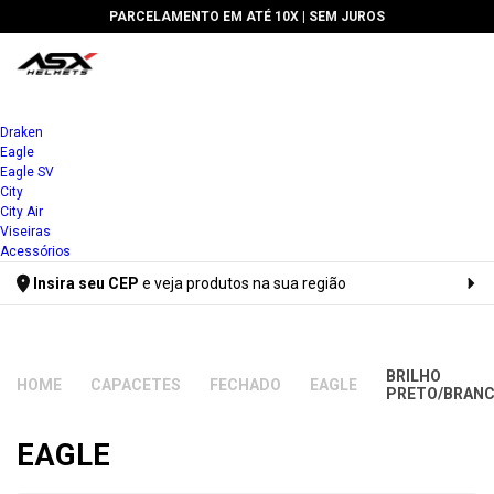
PARCELAMENTO EM ATÉ 10X |
SEM JUROS
Draken
Eagle
Eagle SV
City
City Air
Viseiras
Acessórios
Insira seu CEP
e veja produtos na sua região
Digite seu CEP
BRILHO
CAPACETES
FECHADO
EAGLE
PRETO/BRANC
EAGLE