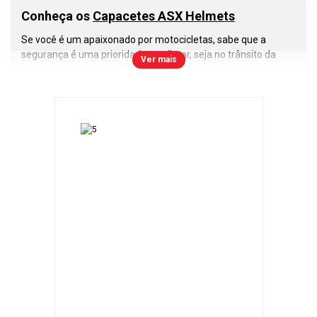
Conheça os
Capacetes ASX Helmets
Se você é um apaixonado por motocicletas, sabe que a
segurança é uma prioridade ao pilotar, seja no trânsito da
Ver mais
cidade, estradas ou nas corridas de motovelocidade. Nesse
cenário, os
capacetes ASX
se destacam como uma escolha
inteligente e confiável. Vamos explorar o que torna esses
capacetes tão especiais.
A primeira e mais importante lição que todo motociclista
deve aprender é a importância do uso do capacete. Ele é a
sua proteção contra os riscos nas estradas e pistas. Com os
capacetes ASX
, você pode confiar em um nível de segurança
que atende às normas de qualidade do Inmetro e a todas as
regulamentações de trânsito.
Os
capacetes ASX
são construídos com resina termoplástica
ABS, que oferece uma combinação excepcional de
resistência e leveza. Isso garante que você tenha um
capacete durável, confortável e que não irá pesar durante
longos passeios.
Modelos de
Capacetes Fechados