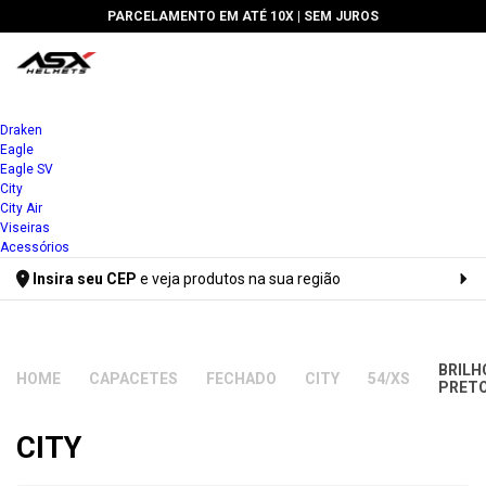
PARCELAMENTO EM ATÉ 10X |
SEM JUROS
Draken
Eagle
Eagle SV
City
City Air
Viseiras
Acessórios
Insira seu CEP
e veja produtos na sua região
Digite seu CEP
BRILH
CAPACETES
FECHADO
CITY
54/XS
PRET
CITY