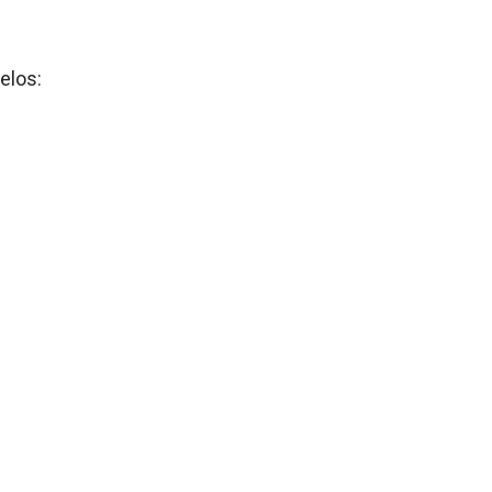
New in: Viseiras
Ver todos
E / CLEAR
elos:
 SUNVISOR