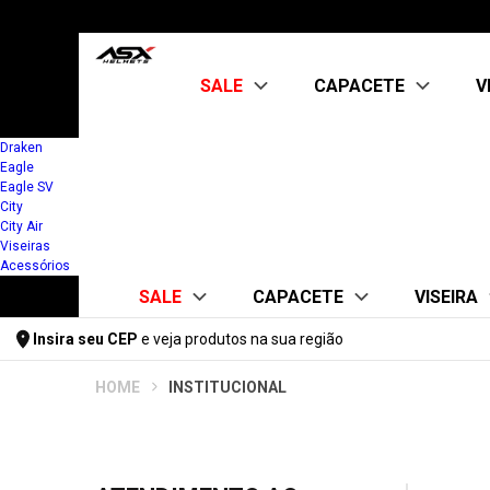
SALE
CAPACETE
V
Draken
Eagle
Kit Capacete + Viseira
ABERTO
Eagle SV
CITY AIR
City
OUTLET
City Air
FECHADO
Viseiras
CITY
Acessórios
CITY SV
SALE
CAPACETE
VISEIRA
DRAKEN
EAGLE
Insira seu CEP
e veja produtos na sua região
EAGLE SV
Kit Capacete + Viseira
ABERTO
FUME 
Digite seu CEP
FEMININO
INSTITUCIONAL
CITY AIR
ASX
OUTLET
FF358/FW
KIT CAPACETE +
FECHADO
KYT/TTC
ABERTO
MT
CITY
CITY AIR
CITY SV
FECHADO