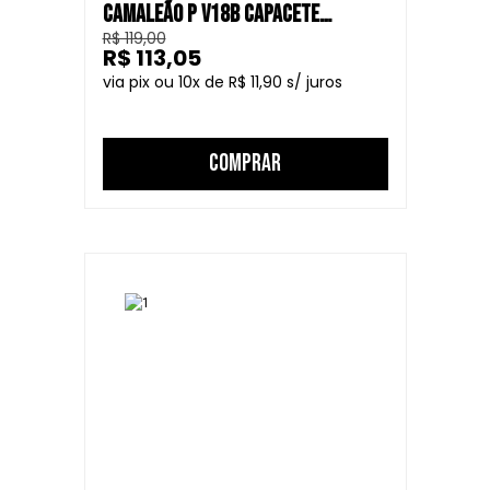
CAMALEÃO P V18B CAPACETE
R$ 119,00
FECHADO
R$ 113,05
10
R$ 11,90
COMPRAR