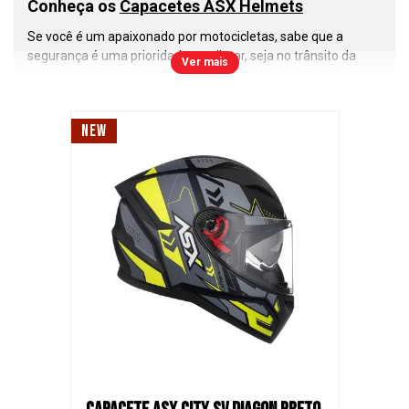
Conheça os
Capacetes ASX Helmets
Se você é um apaixonado por motocicletas, sabe que a
segurança é uma prioridade ao pilotar, seja no trânsito da
Ver mais
cidade, estradas ou nas corridas de motovelocidade. Nesse
cenário, os
capacetes ASX
se destacam como uma escolha
inteligente e confiável. Vamos explorar o que torna esses
NEW
capacetes tão especiais.
A primeira e mais importante lição que todo motociclista
deve aprender é a importância do uso do capacete. Ele é a
sua proteção contra os riscos nas estradas e pistas. Com os
capacetes ASX
, você pode confiar em um nível de segurança
que atende às normas de qualidade do Inmetro e a todas as
regulamentações de trânsito.
Os
capacetes ASX
são construídos com resina termoplástica
ABS, que oferece uma combinação excepcional de
resistência e leveza. Isso garante que você tenha um
capacete durável, confortável e que não irá pesar durante
longos passeios.
Modelos de
Capacetes Fechados