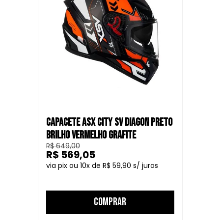
oferece um visual agressivo para os motociclistas que
enfrentam os desafios das ruas das cidades. Este capacete
combina estilo urbano com os mais altos padrões de
segurança.
CAPACETE ASX CITY SV DIAGON PRETO
BRILHO VERMELHO GRAFITE
R$ 649,00
R$ 569,05
10
R$ 59,90
COMPRAR