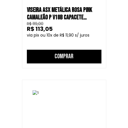
VISEIRA ASX METÁLICA ROSA PINK
CAMALEÃO P V18B CAPACETE
R$ 119,00
FECHADO
R$ 113,05
10
R$ 11,90
COMPRAR