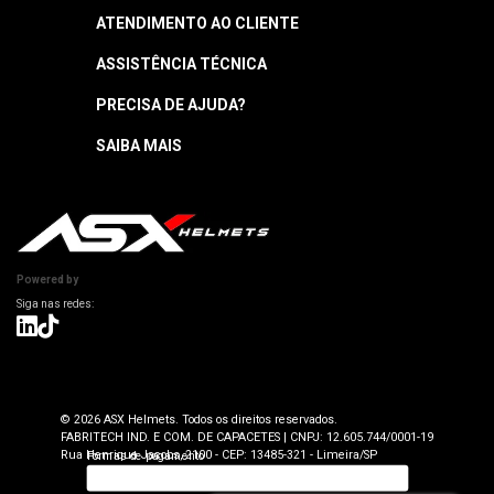
ATENDIMENTO AO CLIENTE
ASSISTÊNCIA TÉCNICA
Central de Atendimento
Segunda a quinta: 8h às 18h
PRECISA DE AJUDA?
Garantia
Sexta: 8h às 17h
Horário sujeito a alteração
Manuais
SAIBA MAIS
Como Navegar
Informações Técnicas
Atendimento SAC: (19) 98416-0046
Pagamento
ASX Capacetes
Encontre uma Loja Física
Segurança e Privacidade
Dúvidas Frequentes
Cancelamento
Trabalhe Conosco
Devolução
Powered by
Seja uma Loja Autorizada
Envio e Entrega
Lojas Parceiras
Blog
Termos de Revenda para Parceiros
© 2026 ASX Helmets. Todos os direitos reservados.
FABRITECH IND. E COM. DE CAPACETES | CNPJ: 12.605.744/0001-19
Rua Henrique Jacobs, 2100 - CEP: 13485-321 - Limeira/SP