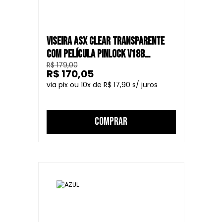
VISEIRA ASX CLEAR TRANSPARENTE
COM PELÍCULA PINLOCK V18B
R$ 179,00
CAPACETE FECHADO
R$ 170,05
10
R$ 17,90
COMPRAR