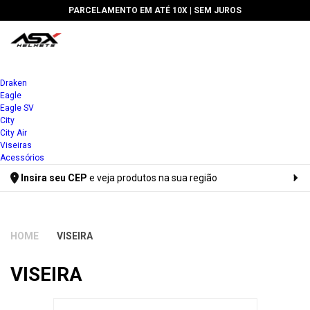
🔥 5% DE DESCONTO PARA PAGAMENTOS À VISTA OU VIA PIX
Draken
Eagle
Eagle SV
City
City Air
Viseiras
Acessórios
Insira seu CEP
e veja produtos na sua região
Digite seu CEP
VISEIRA
VISEIRA