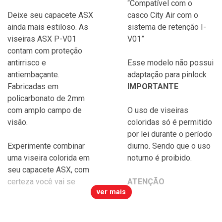
“Compatível com o
Deixe seu capacete ASX
casco City Air com o
ainda mais estiloso. As
sistema de retenção I-
viseiras ASX P-V01
V01”
contam com proteção
antirrisco e
Esse modelo não possui
antiembaçante.
adaptação para pinlock
Fabricadas em
IMPORTANTE
policarbonato de 2mm
com amplo campo de
O uso de viseiras
visão.
coloridas só é permitido
por lei durante o período
Experimente combinar
diurno. Sendo que o uso
uma viseira colorida em
noturno é proibido.
seu capacete ASX, com
certeza você vai se
ATENÇÃO
ver mais