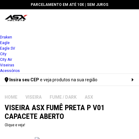
PARCELAMENTO EM ATÉ 10X |
SEM JUROS
1x
Draken
Eagle
2x
Eagle SV
City
3x
City Air
Viseiras
4x
Acessórios
Insira seu CEP
e veja produtos na sua região
5x
Digite seu CEP
6x
VISEIRA
FUME / DARK
ASX
VISEIRA ASX FUMÊ PRETA P V01
7x
CAPACETE ABERTO
8x
Clique e veja!
9x