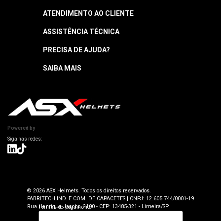
ATENDIMENTO AO CLIENTE
ASSISTÊNCIA TÉCNICA
Central de Atendimento
Segunda a quinta: 8h às 18h
PRECISA DE AJUDA?
Garantia
Sexta: 8h às 17h
Horário sujeito a alteração
Manuais
SAIBA MAIS
Como Navegar
Informações Técnicas
Atendimento SAC: (19) 98416-0046
Pagamento
ASX Capacetes
Encontre uma Loja Física
Segurança e Privacidade
Dúvidas Frequentes
Cancelamento
Trabalhe Conosco
Devolução
Powered by
Seja uma Loja Autorizada
Envio e Entrega
Lojas Parceiras
Blog
Termos de Revenda para Parceiros
© 2026 ASX Helmets. Todos os direitos reservados.
FABRITECH IND. E COM. DE CAPACETES | CNPJ: 12.605.744/0001-19
Rua Henrique Jacobs, 2100 - CEP: 13485-321 - Limeira/SP