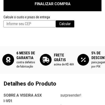
FINALIZAR COMPRA
Calcule o custo e prazo de entrega
Calcular
6 MESES DE
5% DE
FRETE
GARANTIA
DESCON
GRÁTIS
contra defeitos
para paga
acima de R$ 469
de fabricação
por PIX
Detalhes do Produto
SOBRE A VISEIRA ASX
surpreender!
I-V01