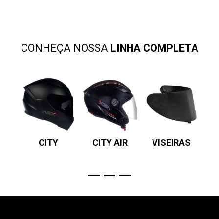
CONHEÇA NOSSA
LINHA COMPLETA
SV
CITY
CITY AIR
VISEIRAS
P
R