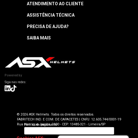
ATENDIMENTO AO CLIENTE
ASSISTÊNCIA TÉCNICA
Central de Atendimento
Segunda a quinta: 8h às 18h
PRECISA DE AJUDA?
Garantia
Sexta: 8h às 17h
Horário sujeito a alteração
Manuais
SAIBA MAIS
Como Navegar
Informações Técnicas
Atendimento SAC: (19) 98416-0046
Pagamento
ASX Capacetes
Encontre uma Loja Física
Segurança e Privacidade
Dúvidas Frequentes
Cancelamento
Trabalhe Conosco
Devolução
Powered by
Seja uma Loja Autorizada
Envio e Entrega
Lojas Parceiras
Blog
Termos de Revenda para Parceiros
© 2026 ASX Helmets. Todos os direitos reservados.
FABRITECH IND. E COM. DE CAPACETES | CNPJ: 12.605.744/0001-19
Rua Henrique Jacobs, 2100 - CEP: 13485-321 - Limeira/SP