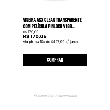
VISEIRA ASX CLEAR TRANSPARENTE
COM PELÍCULA PINLOCK V18B
R$ 179,00
CAPACETE FECHADO
R$ 170,05
10
R$ 17,90
COMPRAR
Exibindo
2
de
2
encontrados