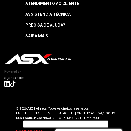
ATENDIMENTO AO CLIENTE
ASSISTÊNCIA TÉCNICA
Central de Atendimento
Segunda a quinta: 8h às 18h
PRECISA DE AJUDA?
Garantia
Sexta: 8h às 17h
Horário sujeito a alteração
Manuais
SAIBA MAIS
Como Navegar
Informações Técnicas
Atendimento SAC: (19) 98416-0046
Pagamento
ASX Capacetes
Encontre uma Loja Física
Segurança e Privacidade
Dúvidas Frequentes
Cancelamento
Trabalhe Conosco
Devolução
Powered by
Seja uma Loja Autorizada
Envio e Entrega
Lojas Parceiras
Blog
Termos de Revenda para Parceiros
© 2026 ASX Helmets. Todos os direitos reservados.
FABRITECH IND. E COM. DE CAPACETES | CNPJ: 12.605.744/0001-19
Rua Henrique Jacobs, 2100 - CEP: 13485-321 - Limeira/SP