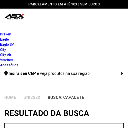
ELAMENTO EM ATÉ 10X |
SEM JUROS
🔥 5% DE DES
Draken
Eagle
Eagle SV
City
City Air
Viseiras
Acessórios
Insira seu CEP
e veja produtos na sua região
Digite seu CEP
UNISSEX
BUSCA: CAPACETE
RESULTADO DA BUSCA