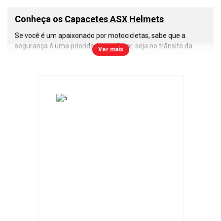
Conheça os
Capacetes ASX Helmets
Se você é um apaixonado por motocicletas, sabe que a
segurança é uma prioridade ao pilotar, seja no trânsito da
Ver mais
cidade, estradas ou nas corridas de motovelocidade. Nesse
cenário, os
capacetes ASX
se destacam como uma escolha
inteligente e confiável. Vamos explorar o que torna esses
capacetes tão especiais.
A primeira e mais importante lição que todo motociclista
deve aprender é a importância do uso do capacete. Ele é a
sua proteção contra os riscos nas estradas e pistas. Com os
capacetes ASX
, você pode confiar em um nível de segurança
que atende às normas de qualidade do Inmetro e a todas as
regulamentações de trânsito.
Os
capacetes ASX
são construídos com resina termoplástica
ABS, que oferece uma combinação excepcional de
resistência e leveza. Isso garante que você tenha um
capacete durável, confortável e que não irá pesar durante
longos passeios.