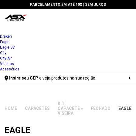
PARCELAMENTO EM ATÉ 10X |
SEM JUROS
Draken
Eagle
Eagle SV
City
City Air
Viseiras
Acessórios
Insira seu CEP
e veja produtos na sua região
Digite seu CEP
KIT
CAPACETES
CAPACETE +
FECHADO
EAGLE
VISEIRA
EAGLE