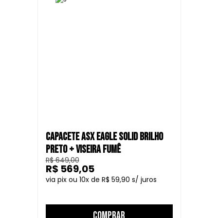
um preço justo. Com um casco mais compacto e arrojado, ele
oferece um visual agressivo para os motociclistas que
enfrentam os desafios das ruas das cidades. Este capacete
combina estilo urbano com os mais altos padrões de
segurança.
CAPACETE ASX EAGLE SOLID BRILHO
PRETO + VISEIRA FUMÊ
R$ 649,00
R$ 569,05
10
R$ 59,90
COMPRAR