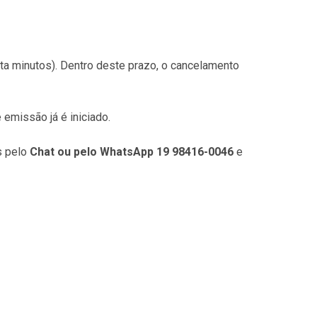
New in: Viseiras
Ver todos
E / CLEAR
ta minutos). Dentro deste prazo, o cancelamento
 SUNVISOR
emissão já é iniciado.
s pelo
Chat ou pelo
WhatsApp 19 98416-0046
e