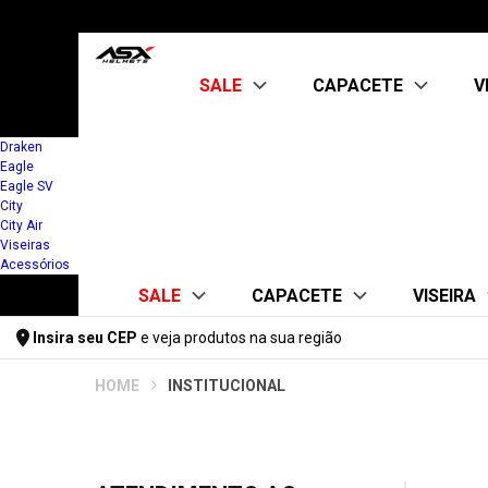
SALE
CAPACETE
V
Draken
Eagle
Kit Capacete + Viseira
ABERTO
Eagle SV
CITY AIR
City
OUTLET
City Air
FECHADO
Viseiras
CITY
Acessórios
CITY SV
SALE
CAPACETE
VISEIRA
DRAKEN
EAGLE
Insira seu CEP
e veja produtos na sua região
EAGLE SV
Kit Capacete + Viseira
ABERTO
FUME 
Digite seu CEP
FEMININO
INSTITUCIONAL
CITY AIR
ASX
OUTLET
FF358/FW
KIT CAPACETE +
FECHADO
KYT/TTC
ABERTO
MT
CITY
CITY AIR
CITY SV
FECHADO