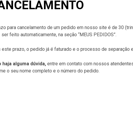
PARENTE / CLEAR
VISEIRA
VISEIRA
ANCELAMENTO
MT
PEÇAS DE REPOSIÇÃO
FUME / DARK
FUME / DARK
3
ENTRADA E SAÍDA DE AR
TRANSPARENTE / CLEAR
TRANSPARENT
REVO
BAVETE
METALIZADA
METALIZADA
)
ASX
KIT RETENÇÃO VISEIRA
REVO
REVO
FF358/FW3
azo para cancelamento de um pedido em nosso site é de 30 (trin
CAPA DA CINTA JUGULAR
KYT/TTC
LIZADA
ÓCULOS SUNVISOR
ÓCULOS
IRA
ADESIVO REFLETIVO
 ser feito automaticamente, na seção “MEUS PEDIDOS”.
MT
Ver todos
PINLOCK
PINLOCK
3
ÓCULOS SUNVISOR
)
 este prazo, o pedido já é faturado e o processo de separação e 
Ver todos
Ver todos
ASX
PINLOCK
 haja alguma dúvida,
entre em contato com nossos atendente
Ver todos
rme o seu nome completo e o número do pedido.
3
OS SUNVISOR
CK
s