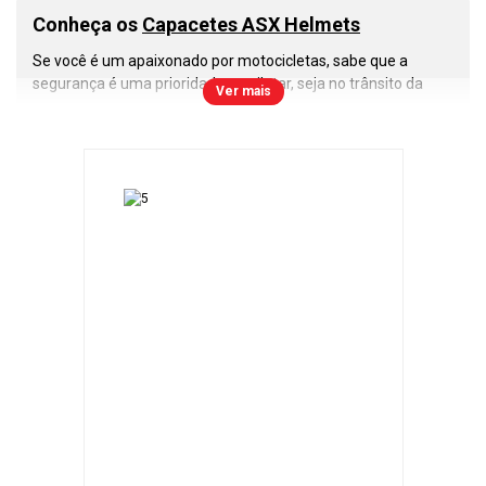
Conheça os
Capacetes ASX Helmets
Se você é um apaixonado por motocicletas, sabe que a
segurança é uma prioridade ao pilotar, seja no trânsito da
Ver mais
cidade, estradas ou nas corridas de motovelocidade. Nesse
cenário, os
capacetes ASX
se destacam como uma escolha
inteligente e confiável. Vamos explorar o que torna esses
capacetes tão especiais.
A primeira e mais importante lição que todo motociclista
deve aprender é a importância do uso do capacete. Ele é a
sua proteção contra os riscos nas estradas e pistas. Com os
capacetes ASX
, você pode confiar em um nível de segurança
que atende às normas de qualidade do Inmetro e a todas as
regulamentações de trânsito.
Os
capacetes ASX
são construídos com resina termoplástica
ABS, que oferece uma combinação excepcional de
resistência e leveza. Isso garante que você tenha um
capacete durável, confortável e que não irá pesar durante
longos passeios.
Modelos de
Capacetes Fechados