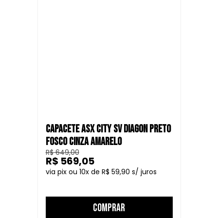
um preço justo. Com um casco mais compacto e arrojado, ele
oferece um visual agressivo para os motociclistas que
enfrentam os desafios das ruas das cidades. Este capacete
combina estilo urbano com os mais altos padrões de
segurança.
CAPACETE ASX CITY SV DIAGON PRETO
FOSCO CINZA AMARELO
R$ 649,00
R$ 569,05
10
R$ 59,90
COMPRAR