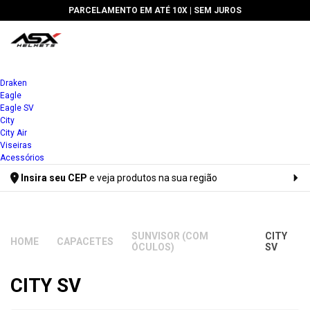
PARCELAMENTO EM ATÉ 10X |
SEM JUROS
Draken
Eagle
Eagle SV
City
City Air
Viseiras
Acessórios
Insira seu CEP
e veja produtos na sua região
Digite seu CEP
SUNVISOR (COM
CITY
CAPACETES
ÓCULOS)
SV
CITY SV