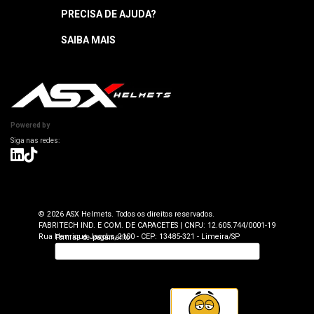
Segunda a quinta: 8h às 18h
PRECISA DE AJUDA?
Garantia
Sexta: 8h às 17h
Horário sujeito a alteração
Manuais
SAIBA MAIS
Como Navegar
Informações Técnicas
Atendimento SAC: (19) 98416-0046
Pagamento
ASX Capacetes
Encontre uma Loja Física
Segurança e Privacidade
Dúvidas Frequentes
Cancelamento
Trabalhe Conosco
Devolução
Powered by
Seja uma Loja Autorizada
Envio e Entrega
Lojas Parceiras
Blog
Termos de Revenda para Parceiros
© 2026 ASX Helmets. Todos os direitos reservados.
FABRITECH IND. E COM. DE CAPACETES | CNPJ: 12.605.744/0001-19
Rua Henrique Jacobs, 2100 - CEP: 13485-321 - Limeira/SP