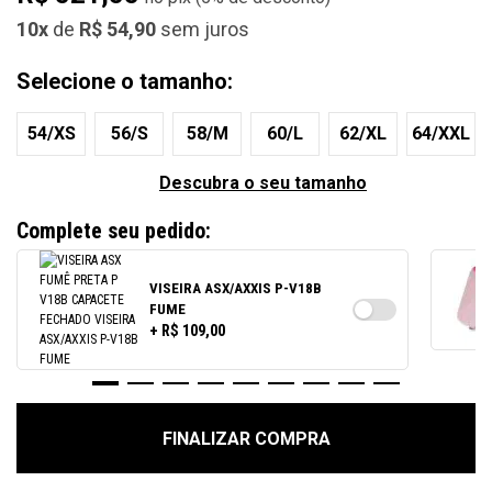
10x
de
R$ 54,90
sem juros
Selecione o tamanho:
54/XS
56/S
58/M
60/L
62/XL
64/XXL
Descubra o seu tamanho
Complete seu pedido:
VISEIRA ASX/AXXIS P-V18B
FUME
+ R$ 109,00
FINALIZAR COMPRA