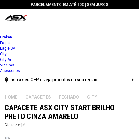
PARCELAMENTO EM ATÉ 10X |
SEM JUROS
🔥 5% DE
1x
Draken
Eagle
2x
Eagle SV
City
3x
City Air
Viseiras
4x
Acessórios
Insira seu CEP
e veja produtos na sua região
5x
Digite seu CEP
6x
CAPACETES
FECHADO
CITY
CAPACETE ASX CITY START BRILHO
7x
PRETO CINZA AMARELO
8x
Clique e veja!
9x