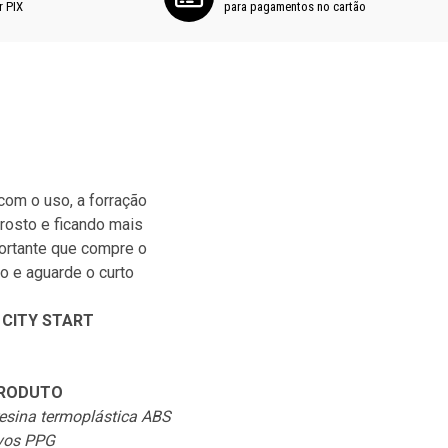
r PIX
para pagamentos no cartão
antiembaçante
com o uso, a forração
• Não possui adaptação para
rosto e ficando mais
• Sistema de troca rápida da 
portante que compre o
• Cinta jugular com engate r
 e aguarde o curto
• Narigueira antiembaçante
• Bavete (item indispensável
 CITY START
interno)
ESPECIFICAÇÕES DO PRO
PRODUTO
• Marca: ASX
esina termoplástica ABS
• Casco: City
ivos PPG
• Modelo: Start