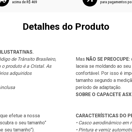
acima de R$ 469
para pagamentos po
Detalhes do Produto
ILUSTRATIVAS.
igo de Trânsito Brasileiro,
Mas
NÃO SE PREOCUPE:
o produto é a Cristal. As
laceia se moldando ao seu 
rios adquiridos
confortável. Por isso é im
tamanho segundo a medição
 inclusa
período de adaptação.
SOBRE O CAPACETE ASX
que efetue a nossa
CARACTERÍSTICAS DO 
scubra o seu tamanho”
• Casco aerodinâmico em r
ne seu tamanho”).
• Pintura e verniz automot