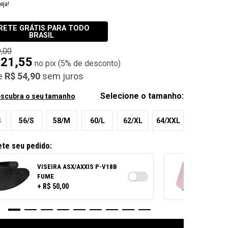
New in: Viseiras
eja!
Ver todos
E / CLEAR
RETE GRÁTIS PARA TODO
BRASIL
,00
 SUNVISOR
521,55
(
5%
de desconto)
e
R$ 54,90
sem juros
Selecione o tamanho:
scubra o seu tamanho
S
56/S
58/M
60/L
62/XL
64/XXL
te seu pedido:
VISEIRA ASX/AXXIS P-V18B
FUME
+ R$ 50,00