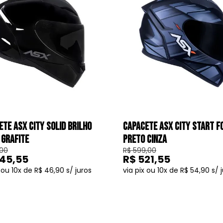
6x
7x
8x
9x
10x
TE ASX CITY SOLID BRILHO
CAPACETE ASX CITY START F
 GRAFITE
PRETO CINZA
,00
R$ 599,00
45,55
R$ 521,55
10
R$ 46,90
10
R$ 54,90
COMPRAR
COMPRAR