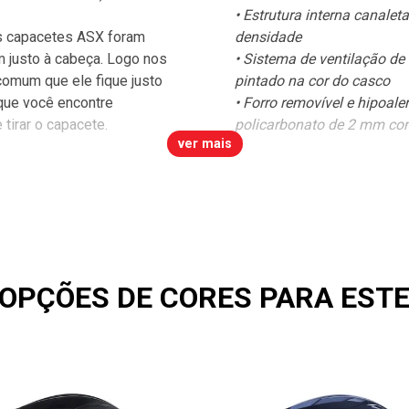
• Estrutura interna canal
s capacetes ASX foram
densidade
m justo à cabeça. Logo nos
• Sistema de ventilação de
comum que ele fique justo
pintado na cor do casco
que você encontre
• Forro removível e hipoale
 tirar o capacete.
policarbonato de 2 mm com
ver mais
1x
2x
OPÇÕES DE CORES PARA EST
3x
4x
5x