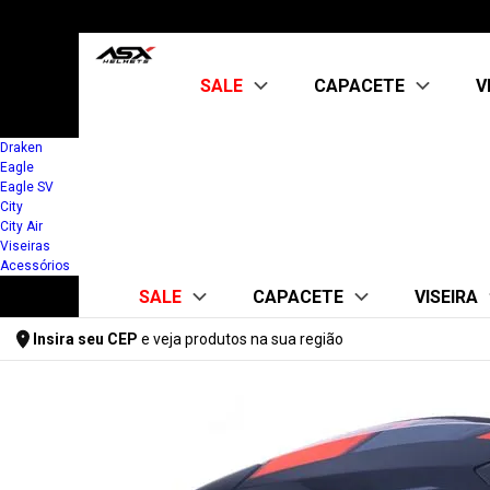
SALE
CAPACETE
V
Draken
Eagle
Kit Capacete + Viseira
ABERTO
Eagle SV
CITY AIR
City
OUTLET
City Air
FECHADO
Viseiras
CITY
Acessórios
CITY SV
SALE
CAPACETE
VISEIRA
DRAKEN
EAGLE
Insira seu CEP
e veja produtos na sua região
EAGLE SV
Kit Capacete + Viseira
ABERTO
FUME 
Digite seu CEP
FEMININO
CITY AIR
ASX
OUTLET
FF358/FW
KIT CAPACETE +
FECHADO
KYT/TTC
ABERTO
MT
CITY
CITY AIR
CITY SV
FECHADO