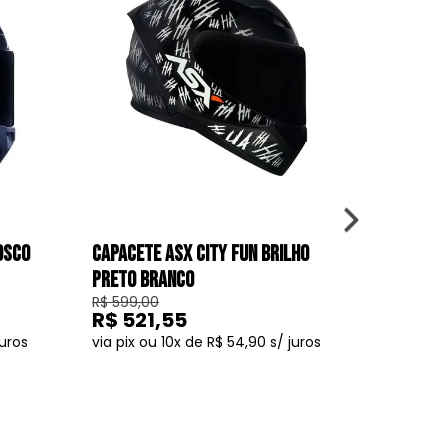
OSCO
CAPACETE ASX CITY FUN BRILHO
CAPACET
PRETO BRANCO
BRILHO P
R$ 599,00
R$ 599,0
R$ 521,55
R$ 52
10
R$ 54,90
COMPRAR