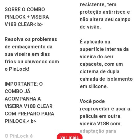
resistente, tem
SOBRE O COMBO
proteção antirrisco e
PINLOCK + VISEIRA
não altera seu campo
V18B CLEAR< b>
de visão.
Resolva os problemas
É aplicado na
de embaçamento da
superfície interna da
sua viseira em dias
viseira do seu
frios ou chuvosos com
capacete, com um
o PinLock!
sistema de dupla
camada de isolamento
IMPORTANTE: O
em silicone.
COMBO JÁ
ACOMPANHA A
Você pode
VISEIRA V18B CLEAR
reaproveitar e usar a
COM PREPARO PARA
película em outra
PINLOCK.< b>
viseira V18B com
adaptação para
O PinLock é
ver mais