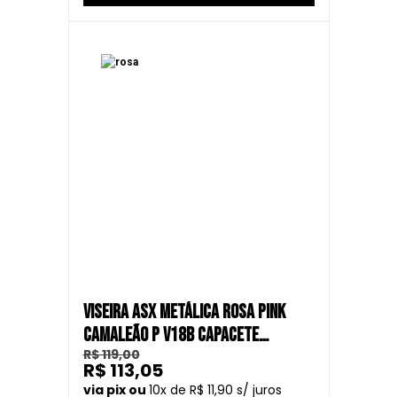
VISEIRA ASX METÁLICA ROSA PINK
CAMALEÃO P V18B CAPACETE
R$ 119,00
FECHADO
R$ 113,05
10
R$ 11,90