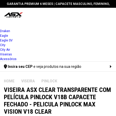
GARANTIA PREMIUM 6 MESES
| CAPACETE MASCULINO, FEMININO,
ESPORTIVO, URBANO, ABERTO E FECHADO
1x
Draken
Eagle
2x
Eagle SV
City
3x
City Air
Viseiras
4x
Acessórios
Insira seu CEP
e veja produtos na sua região
5x
Digite seu CEP
6x
VISEIRA
PINLOCK
VISEIRA ASX CLEAR TRANSPARENTE COM
7x
PELÍCULA PINLOCK V18B CAPACETE
8x
FECHADO - PELICULA PINLOCK MAX
9x
VISION V18 CLEAR