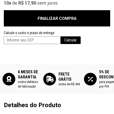
10x
de
R$ 17,90
sem juros
FINALIZAR COMPRA
Calcule o custo e prazo de entrega
Calcular
6 MESES DE
5% DE
FRETE
GARANTIA
DESCON
GRÁTIS
contra defeitos
para paga
acima de R$ 469
de fabricação
por PIX
Detalhes do Produto