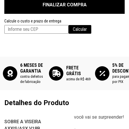
FINALIZAR COMPRA
Calcule o custo e prazo de entrega
Calcular
6 MESES DE
5% DE
FRETE
GARANTIA
DESCON
GRÁTIS
contra defeitos
para paga
acima de R$ 469
de fabricação
por PIX
Detalhes do Produto
você vai se surpreender!
SOBRE A VISEIRA
AXXIS/ASX V18B