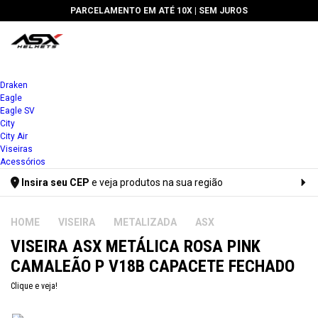
PARCELAMENTO EM ATÉ 10X |
SEM JUROS
1x
Draken
Eagle
2x
Eagle SV
City
3x
City Air
Viseiras
4x
Acessórios
Insira seu CEP
e veja produtos na sua região
5x
Digite seu CEP
6x
VISEIRA
METALIZADA
ASX
VISEIRA ASX METÁLICA ROSA PINK
7x
CAMALEÃO P V18B CAPACETE FECHADO
8x
Clique e veja!
9x