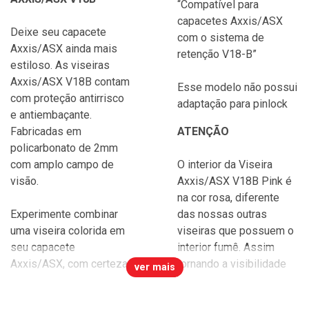
“Compatível para
capacetes Axxis/ASX
Deixe seu capacete
com o sistema de
Axxis/ASX ainda mais
retenção V18-B”
estiloso. As viseiras
Axxis/ASX V18B contam
Esse modelo não possui
com proteção antirrisco
adaptação para pinlock
e antiembaçante.
Fabricadas em
ATENÇÃO
policarbonato de 2mm
com amplo campo de
O interior da Viseira
visão.
Axxis/ASX V18B Pink é
na cor rosa, diferente
Experimente combinar
das nossas outras
uma viseira colorida em
viseiras que possuem o
seu capacete
interior fumê. Assim
Axxis/ASX, com certeza
tornando a visibilidade
ver mais