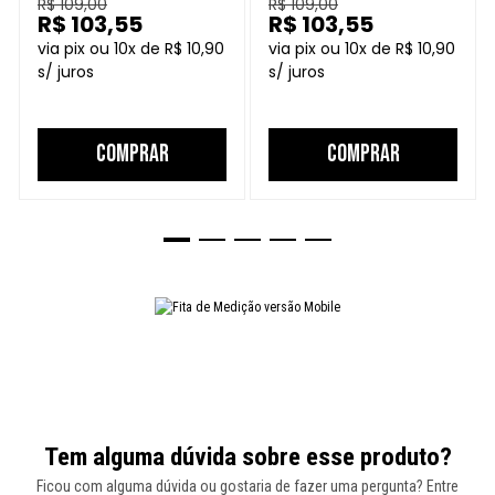
R$ 109,00
R$ 109,00
FECHADO
CAPACETE FECHADO
R$ 103,55
R$ 103,55
10
R$ 10,90
10
R$ 10,90
COMPRAR
COMPRAR
Tem alguma dúvida sobre esse produto?
Ficou com alguma dúvida ou gostaria de fazer uma pergunta? Entre