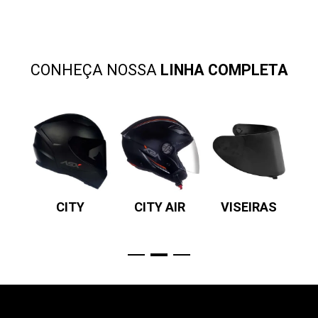
CONHEÇA NOSSA
LINHA COMPLETA
SV
CITY
CITY AIR
VISEIRAS
P
R