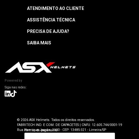
ATENDIMENTO AO CLIENTE
ASSISTÊNCIA TÉCNICA
Central de Atendimento
Segunda a quinta: 8h às 18h
PRECISA DE AJUDA?
Garantia
Sexta: 8h às 17h
Horário sujeito a alteração
Manuais
SAIBA MAIS
Como Navegar
Informações Técnicas
Atendimento SAC: (19) 98416-0046
Pagamento
ASX Capacetes
Encontre uma Loja Física
Segurança e Privacidade
Dúvidas Frequentes
Cancelamento
Trabalhe Conosco
Devolução
Powered by
Seja uma Loja Autorizada
Envio e Entrega
Lojas Parceiras
Blog
Termos de Revenda para Parceiros
© 2026 ASX Helmets. Todos os direitos reservados.
FABRITECH IND. E COM. DE CAPACETES | CNPJ: 12.605.744/0001-19
Rua Henrique Jacobs, 2100 - CEP: 13485-321 - Limeira/SP