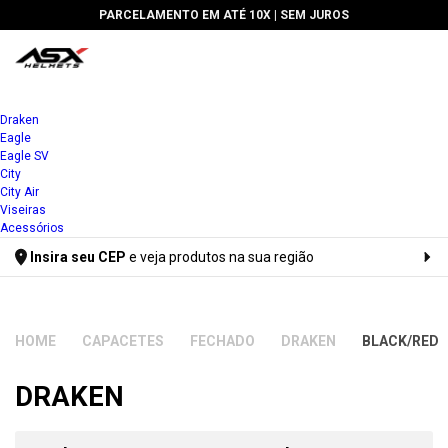
PARCELAMENTO EM ATÉ 10X |
SEM JUROS
Draken
Eagle
Eagle SV
City
City Air
Viseiras
Acessórios
Insira seu CEP
e veja produtos na sua região
Digite seu CEP
CAPACETES
FECHADO
DRAKEN
BLACK/RED
DRAKEN