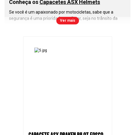
Conheça os
Capacetes ASX Helmets
Se você é um apaixonado por motocicletas, sabe que a
segurança é uma prioridade ao pilotar, seja no trânsito da
Ver mais
cidade, estradas ou nas corridas de motovelocidade. Nesse
cenário, os
capacetes ASX
se destacam como uma escolha
inteligente e confiável. Vamos explorar o que torna esses
capacetes tão especiais.
A primeira e mais importante lição que todo motociclista
deve aprender é a importância do uso do capacete. Ele é a
sua proteção contra os riscos nas estradas e pistas. Com os
capacetes ASX
, você pode confiar em um nível de segurança
que atende às normas de qualidade do Inmetro e a todas as
regulamentações de trânsito.
Os
capacetes ASX
são construídos com resina termoplástica
ABS, que oferece uma combinação excepcional de
resistência e leveza. Isso garante que você tenha um
capacete durável, confortável e que não irá pesar durante
longos passeios.
Modelos de
Capacetes Fechados