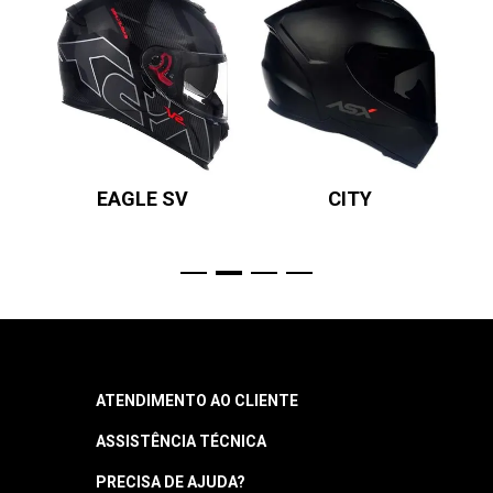
EAGLE SV
CITY
ATENDIMENTO AO CLIENTE
ASSISTÊNCIA TÉCNICA
Central de Atendimento
Segunda a quinta: 8h às 18h
PRECISA DE AJUDA?
Garantia
Sexta: 8h às 17h