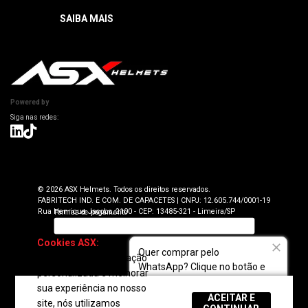
Horário sujeito a alteração
Manuais
SAIBA MAIS
Como Navegar
Informações Técnicas
Atendimento SAC: (19) 98416-0046
Pagamento
ASX Capacetes
Encontre uma Loja Física
Segurança e Privacidade
Dúvidas Frequentes
Cancelamento
Trabalhe Conosco
Devolução
Powered by
Seja uma Loja Autorizada
Envio e Entrega
Lojas Parceiras
Blog
Termos de Revenda para Parceiros
© 2026 ASX Helmets. Todos os direitos reservados.
FABRITECH IND. E COM. DE CAPACETES | CNPJ: 12.605.744/0001-19
Rua Henrique Jacobs, 2100 - CEP: 13485-321 - Limeira/SP
Cookies ASX:
Para
Quer comprar pelo
oferecer uma navegação
WhatsApp? Clique no botão e
personalizada e melhorar
fale com a gente!
sua experiência no nosso
ACEITAR E
site, nós utilizamos
REGULAR