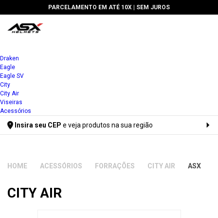
PARCELAMENTO EM ATÉ 10X |
SEM JUROS
Draken
Eagle
Eagle SV
City
City Air
Viseiras
Acessórios
Insira seu CEP
e veja produtos na sua região
Digite seu CEP
ACESSÓRIOS
FORRAÇÕES
CITY AIR
ASX
CITY AIR