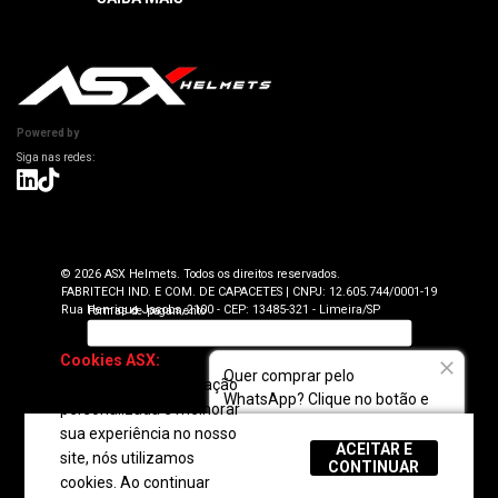
Informações Técnicas
Atendimento SAC: (19) 98416-0046
Pagamento
ASX Capacetes
Encontre uma Loja Física
Segurança e Privacidade
Dúvidas Frequentes
Cancelamento
Trabalhe Conosco
Devolução
Powered by
Seja uma Loja Autorizada
Envio e Entrega
Lojas Parceiras
Blog
Termos de Revenda para Parceiros
© 2026 ASX Helmets. Todos os direitos reservados.
FABRITECH IND. E COM. DE CAPACETES | CNPJ: 12.605.744/0001-19
Rua Henrique Jacobs, 2100 - CEP: 13485-321 - Limeira/SP
Cookies ASX:
Para
Quer comprar pelo
oferecer uma navegação
WhatsApp? Clique no botão e
personalizada e melhorar
fale com a gente!
sua experiência no nosso
ACEITAR E
site, nós utilizamos
REGULAR
CONTINUAR
cookies. Ao continuar