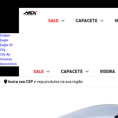
SALE
CAPACETE
V
Draken
Eagle
Kit Capacete + Viseira
ABERTO
Eagle SV
CITY AIR
City
OUTLET
City Air
FECHADO
Viseiras
CITY
Acessórios
CITY SV
SALE
CAPACETE
VISEIRA
DRAKEN
EAGLE
Insira seu CEP
e veja produtos na sua região
EAGLE SV
Kit Capacete + Viseira
ABERTO
FUME 
Digite seu CEP
FEMININO
CITY AIR
ASX
OUTLET
FF358/FW
KIT CAPACETE +
FECHADO
KYT/TTC
ABERTO
MT
CITY
CITY AIR
CITY SV
FECHADO