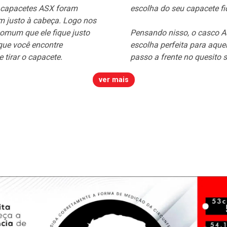
s capacetes ASX foram
escolha do seu capacete fi
2x
m justo à cabeça. Logo nos
comum que ele fique justo
Pensando nisso, o casco AS
3x
que você encontre
escolha perfeita para aqu
e tirar o capacete.
passo a frente no quesito
4x
5x
ver mais
6x
7x
8x
9x
10x