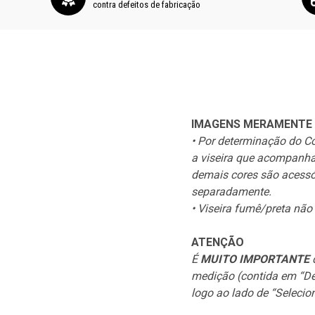
contra defeitos de fabricação
IMAGENS MERAMENTE 
• Por determinação do Cód
a viseira que acompanha 
demais cores são acessó
separadamente.
• Viseira fumê/preta não
ATENÇÃO
É
MUITO IMPORTANTE
q
medição (contida em “D
logo ao lado de “Selecio