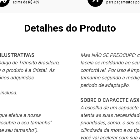
acima de R$ 469
para pagamentos po
Detalhes do Produto
ILUSTRATIVAS
Mas NÃO SE PREOCUPE: co
igo de Trânsito Brasileiro,
laceia se moldando ao seu 
o produto é a Cristal. As
confortável. Por isso é im
rios adquiridos
tamanho segundo a mediçã
período de adaptação.
 inclusa.
SOBRE O CAPACETE ASX 
A escolha de um capacete
ue efetue a nossa
atenta as suas necessidad
escubra o seu tamanho”
prioridades, como: o seu es
ne seu tamanho”).
cilindrada da moto e os ti
você vai acelerar com sua
1x