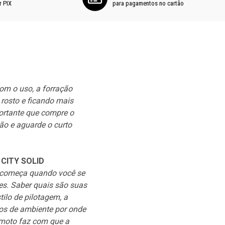
r PIX
para pagamentos no cartão
m o uso, a forração
Para aqueles que tem um est
rosto e ficando mais
que gosta de ser o destaque 
portante que compre o
o capacete perfeito. O grafi
o e aguarde o curto
fazer você se apaixonar nos
CITY SOLID
CARACTERÍSTICAS DO PR
 começa quando você se
• Casco aerodinâmico em res
es. Saber quais são suas
• Pintura e verniz automotiv
tilo de pilotagem, a
• Estrutura interna canalet
pos de ambiente por onde
densidade
 moto faz com que a
• Sistema de ventilação de f