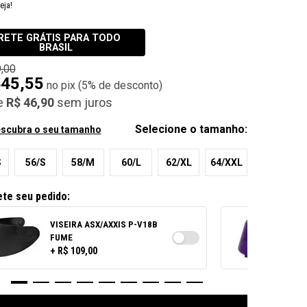
New in: Viseiras
eja!
Ver todos
E / CLEAR
RETE GRÁTIS PARA TODO
BRASIL
,00
 SUNVISOR
445,55
(
5%
de desconto)
e
R$ 46,90
sem juros
Selecione o tamanho:
scubra o seu tamanho
S
56/S
58/M
60/L
62/XL
64/XXL
te seu pedido:
VISEIRA ASX/AXXIS P-V18B
FUME
+ R$ 109,00