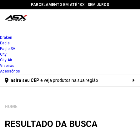
🔥 5% DE DESCONTO PARA PAGAMENTOS À VISTA OU VIA PIX
Draken
Eagle
Eagle SV
City
City Air
Viseiras
Acessórios
Insira seu CEP
e veja produtos na sua região
Digite seu CEP
RESULTADO DA BUSCA