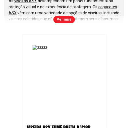
As
viseiras ASX
desempenham um papel fundamental na
proteção visual e na experiência de pilotagem. Os
capacetes
ASX
vêm com uma variedade de opções de viseiras, incluindo
viseiras coloridas
que não apenas protegem seus olhos, mas
Ver mais
também adicionam um toque de estilo único ao seu
equipamento.
São desenvolvidas em policarbonato de 2mm com proteção
antirrisco e antiembaçante.
Tipos de Viseiras
Com mais de 7 cores diferentes para escolher, você pode
personalizar seu
capacete ASX
para combinar com sua moto
e seu próprio estilo. Além disso, a tecnologia europeia
combinada com a fabricação no Brasil resulta em uma gama
de
viseiras
de alta qualidade que proporcionam excelente
visibilidade em diferentes condições climáticas.