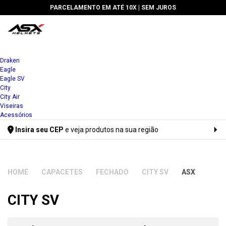
PARCELAMENTO EM ATÉ 10X |
SEM JUROS
Draken
Eagle
Eagle SV
Entrar
Entrar
City
City Air
Meus Dados
Meus Dados
Viseiras
Acessórios
Meus Pedidos
Meus Pedidos
Insira seu CEP
e veja produtos na sua região
Lista de Desejos
Lista de Desejos
Digite seu CEP
CAPACETES
FECHADO
CITY SV
ASX
CITY SV