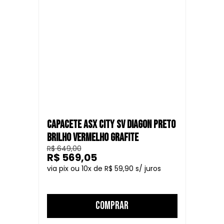
oferece um visual agressivo para os motociclistas que
enfrentam os desafios das ruas das cidades. Este capacete
combina estilo urbano com os mais altos padrões de
segurança.
CAPACETE ASX CITY SV DIAGON PRETO
BRILHO VERMELHO GRAFITE
R$ 649,00
R$ 569,05
10
R$ 59,90
COMPRAR