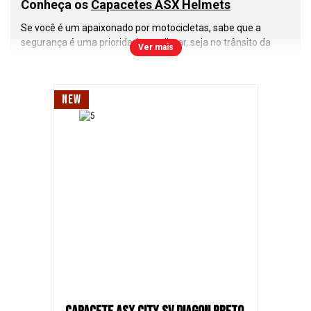
Conheça os
Capacetes ASX Helmets
Se você é um apaixonado por motocicletas, sabe que a
segurança é uma prioridade ao pilotar, seja no trânsito da
Ver mais
cidade, estradas ou nas corridas de motovelocidade. Nesse
cenário, os
capacetes ASX
se destacam como uma escolha
inteligente e confiável. Vamos explorar o que torna esses
NEW
capacetes tão especiais.
A primeira e mais importante lição que todo motociclista
deve aprender é a importância do uso do capacete. Ele é a
sua proteção contra os riscos nas estradas e pistas. Com os
capacetes ASX
, você pode confiar em um nível de segurança
que atende às normas de qualidade do Inmetro e a todas as
regulamentações de trânsito.
Os
capacetes ASX
são construídos com resina termoplástica
ABS, que oferece uma combinação excepcional de
resistência e leveza. Isso garante que você tenha um
capacete durável, confortável e que não irá pesar durante
longos passeios.
Modelos de
Capacetes Fechados