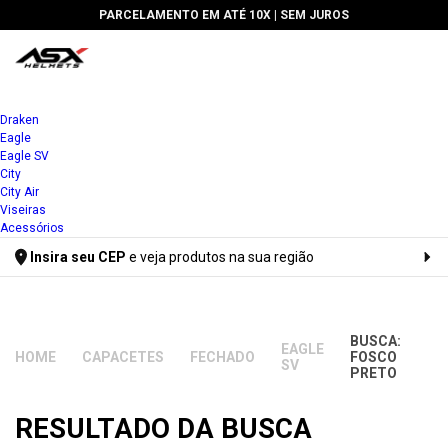
PARCELAMENTO EM ATÉ 10X |
SEM JUROS
Draken
Eagle
Eagle SV
City
City Air
Viseiras
Acessórios
Insira seu CEP
e veja produtos na sua região
Digite seu CEP
BUSCA:
EAGLE
CAPACETES
FECHADO
FOSCO
SV
PRETO
RESULTADO DA BUSCA