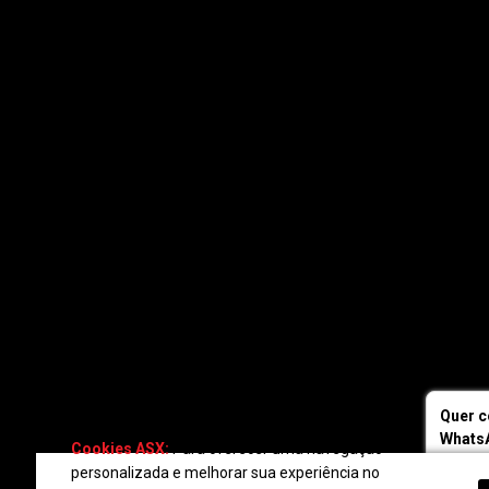
Quer c
WhatsA
Cookies ASX:
Para oferecer uma navegação
e fale
personalizada e melhorar sua experiência no