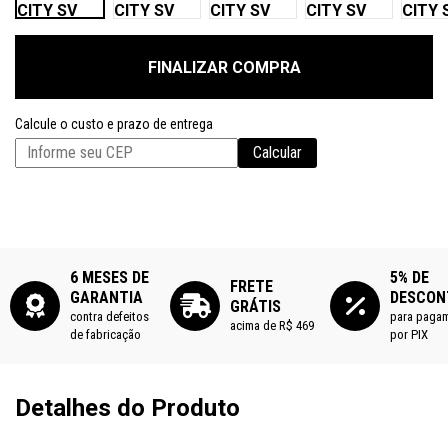
CITY SV
CITY SV
CITY SV
CITY SV
CITY 
54/XS
56/S
58/M
60/L
62/XL
FINALIZAR COMPRA
Calcule o custo e prazo de entrega
Calcular
6 MESES DE
5% DE
FRETE
GARANTIA
DESCON
GRÁTIS
contra defeitos
para paga
acima de R$ 469
de fabricação
por PIX
Detalhes do Produto