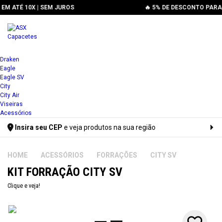
🔥 5% DE DESCONTO PARA PAGAMENTOS À VISTA OU VIA PIX
1x
Draken
Eagle
2x
Eagle SV
City
3x
City Air
Viseiras
4x
Acessórios
Insira seu CEP
e veja produtos na sua região
5x
Digite seu CEP
6x
ACESSÓRIOS
FORRAÇÕES
CITY SV
KIT FORRAÇÃO CITY SV
7x
Clique e veja!
8x
9x