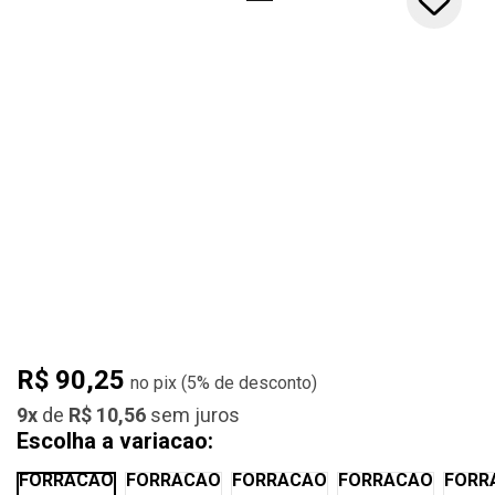
R$ 90,25
(
5%
de desconto)
9x
de
R$ 10,56
sem juros
Escolha a variacao:
KIT
KIT
KIT
KIT
KIT
FORRACAO
FORRACAO
FORRACAO
FORRACAO
FORR