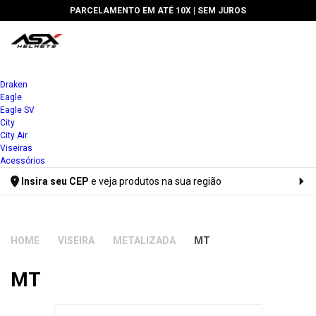
PARCELAMENTO EM ATÉ 10X |
SEM JUROS
Draken
Eagle
Eagle SV
City
City Air
Viseiras
Acessórios
Insira seu CEP
e veja produtos na sua região
Digite seu CEP
VISEIRA
METALIZADA
MT
MT