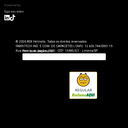
Devolução
Powered by
Seja uma Loja Autorizada
Envio e Entrega
Lojas Parceiras
Blog
Termos de Revenda para Parceiros
© 2026 ASX Helmets. Todos os direitos reservados.
FABRITECH IND. E COM. DE CAPACETES | CNPJ: 12.605.744/0001-19
Rua Henrique Jacobs, 2100 - CEP: 13485-321 - Limeira/SP
REGULAR