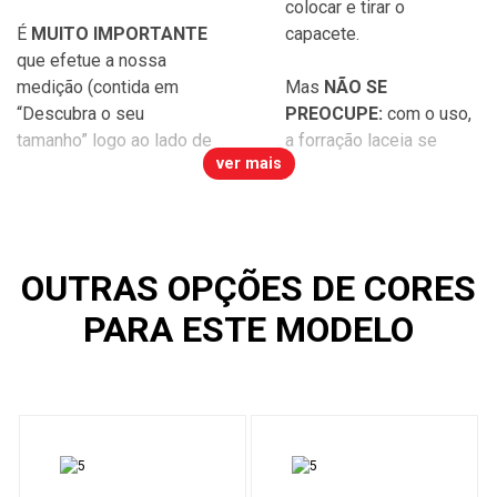
colocar e tirar o
É
MUITO IMPORTANTE
capacete.
que efetue a nossa
medição (contida em
Mas
NÃO SE
“Descubra o seu
PREOCUPE:
com o uso,
tamanho” logo ao lado de
a forração laceia se
ver mais
OUTRAS OPÇÕES DE CORES
PARA ESTE MODELO