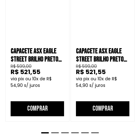
CAPACETE ASX EAGLE
CAPACETE ASX EAGLE
STREET BRILHO PRETO
STREET BRILHO PRETO
R$ 599,00
R$ 599,00
TIFFANY ROSA
GRAFITE BRANCO
R$ 521,55
R$ 521,55
10
R$
10
R$
54,90
54,90
COMPRAR
COMPRAR