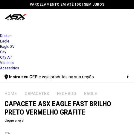
🔥 5% DE DESCONTO PARA PAGAMENTOS À VISTA OU VIA PIX
1x
Draken
Eagle
2x
Eagle SV
Entrar
Entrar
City
3x
City Air
Meus Dados
Meus Dados
Viseiras
4x
Acessórios
Meus Pedidos
Meus Pedidos
Insira seu CEP
e veja produtos na sua região
5x
Lista de Desejos
Lista de Desejos
Digite seu CEP
6x
CAPACETES
FECHADO
EAGLE
CAPACETE ASX EAGLE FAST BRILHO
7x
PRETO VERMELHO GRAFITE
8x
Clique e veja!
9x