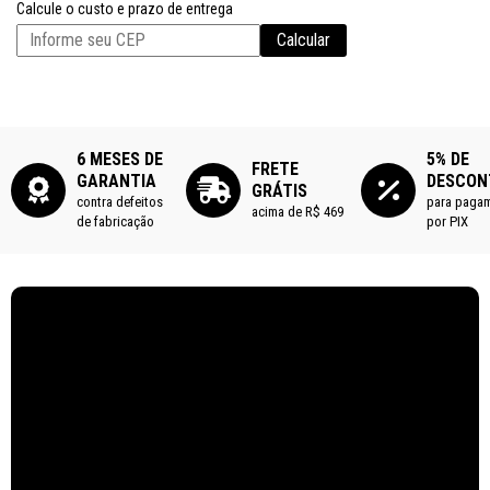
Calcule o custo e prazo de entrega
Calcular
6 MESES DE
5% DE
FRETE
GARANTIA
DESCON
GRÁTIS
contra defeitos
para paga
acima de R$ 469
de fabricação
por PIX