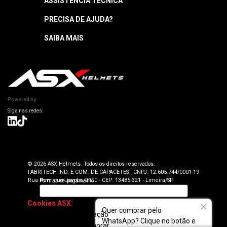
ASSISTÊNCIA TÉCNICA
Central de Atendimento
Segunda a quinta: 8h às 18h
PRECISA DE AJUDA?
Garantia
Sexta: 8h às 17h
Horário sujeito a alteração
Manuais
SAIBA MAIS
Como Navegar
Informações Técnicas
Atendimento SAC: (19) 98416-0046
Pagamento
ASX Capacetes
Encontre uma Loja Física
Segurança e Privacidade
Dúvidas Frequentes
Cancelamento
Trabalhe Conosco
Devolução
Powered by
Seja uma Loja Autorizada
Envio e Entrega
Lojas Parceiras
Blog
Termos de Revenda para Parceiros
© 2026 ASX Helmets. Todos os direitos reservados.
FABRITECH IND. E COM. DE CAPACETES | CNPJ: 12.605.744/0001-19
Rua Henrique Jacobs, 2100 - CEP: 13485-321 - Limeira/SP
Cookies ASX:
Para
Quer comprar pelo
oferecer uma navegação
WhatsApp? Clique no botão e
personalizada e melhorar