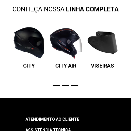
CONHEÇA NOSSA
LINHA COMPLETA
SV
CITY
CITY AIR
VISEIRAS
P
R
ATENDIMENTO AO CLIENTE
ASSISTÊNCIA TÉCNICA
Central de Atendimento