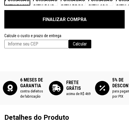
CITY 54/XS
CITY 56/S
CITY 58/M
CITY 60/L
CITY 
FINALIZAR COMPRA
Calcule o custo e prazo de entrega
Calcular
6 MESES DE
5% DE
FRETE
GARANTIA
DESCON
GRÁTIS
contra defeitos
para paga
acima de R$ 469
de fabricação
por PIX
Detalhes do Produto