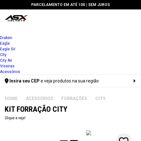
PARCELAMENTO EM ATÉ 10X |
SEM JUROS
1x
Draken
Eagle
2x
Eagle SV
City
3x
City Air
Viseiras
4x
Acessórios
Insira seu CEP
e veja produtos na sua região
5x
Digite seu CEP
6x
ACESSÓRIOS
FORRAÇÕES
CITY
KIT FORRAÇÃO CITY
7x
Clique e veja!
8x
9x