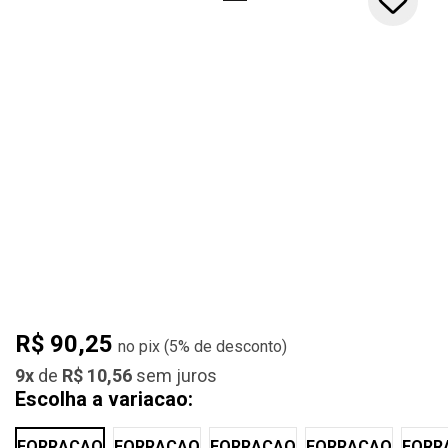
R$ 90,25
(
5%
de desconto)
9x
de
R$ 10,56
sem juros
Escolha a variacao:
KIT
KIT
KIT
KIT
KIT
FORRACAO
FORRACAO
FORRACAO
FORRACAO
FORR