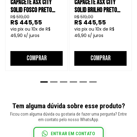
CAPACETE ASX CITY
CAPACETE ASX CITY
SOLID FOSCO PRETO
SOLID BRILHO PRETO
R$ 519,00
R$ 519,00
GRAFITE
GRAFITE
R$ 445,55
R$ 445,55
10
R$
10
R$
46,90
46,90
COMPRAR
COMPRAR
Tem alguma dúvida sobre esse produto?
Ficou com alguma dúvida ou gostaria de fazer uma pergunta? Entre
em contato pelo nosso WhatsApp.
ENTRAR EM CONTATO