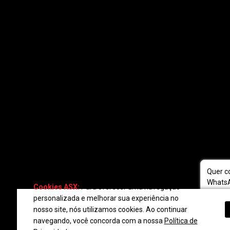
Quer c
WhatsA
Cookies ASX:
Para oferecer uma navegação
fale c
personalizada e melhorar sua experiência no
nosso site, nós utilizamos cookies. Ao continuar
navegando, você concorda com a nossa
Política de