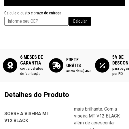
Calcule o custo e prazo de entrega
Calcular
6 MESES DE
5% DE
FRETE
GARANTIA
DESCON
GRÁTIS
contra defeitos
para paga
acima de R$ 469
de fabricação
por PIX
Detalhes do Produto
mais brilhante. Com a
SOBRE A VISEIRA MT
viseira MT V12 BLACK
V12 BLACK
além de acrescentar