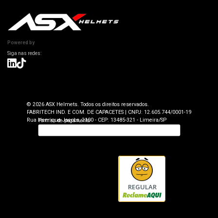
ASX Capacetes
Encontre uma Loja Física
Segurança e Privacidade
Dúvidas Frequentes
Cancelamento
Trabalhe Conosco
Devolução
Powered by
Seja uma Loja Autorizada
Envio e Entrega
Lojas Parceiras
Blog
Termos de Revenda para Parceiros
© 2026 ASX Helmets. Todos os direitos reservados.
FABRITECH IND. E COM. DE CAPACETES | CNPJ: 12.605.744/0001-19
Rua Henrique Jacobs, 2100 - CEP: 13485-321 - Limeira/SP
REGULAR