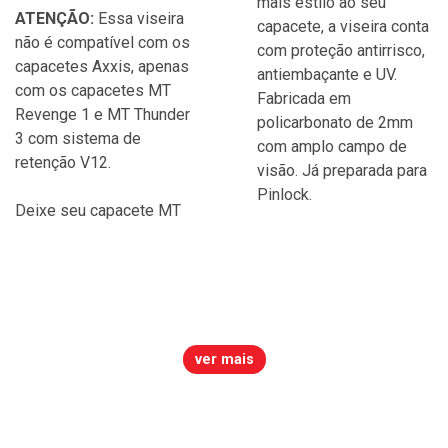
mais estilo ao seu
ATENÇÃO:
Essa viseira
capacete, a viseira conta
não é compatível com os
com proteção antirrisco,
capacetes Axxis, apenas
antiembaçante e UV.
com os capacetes MT
Fabricada em
Revenge 1 e MT Thunder
policarbonato de 2mm
3 com sistema de
com amplo campo de
retenção V12.
visão. Já preparada para
Pinlock.
Deixe seu capacete MT
ver mais