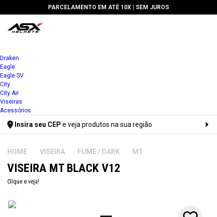
PARCELAMENTO EM ATÉ 10X |
SEM JUROS
1x
Draken
Eagle
2x
Eagle SV
City
3x
City Air
Viseiras
4x
Acessórios
Insira seu CEP
e veja produtos na sua região
5x
Digite seu CEP
6x
VISEIRA
FUME / DARK
MT
VISEIRA MT BLACK V12
7x
Clique e veja!
8x
9x