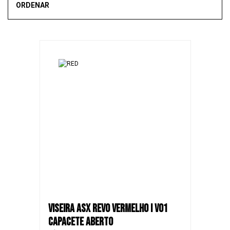
ORDENAR
Mais vendidos
Novidades
Recomendado
Menor Preço
Maior Preço
SALE
VISEIRA ASX REVO VERMELHO I V01
CAPACETE ABERTO