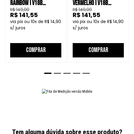
RAINBOW I V18B
VERMELHO I V18B
R$ 149,00
R$ 149,00
CAPACETE FECHADO
CAPACETE FECHADO
R$ 141,55
R$ 141,55
10
R$ 14,90
10
R$ 14,90
COMPRAR
COMPRAR
Tem alguma dúvida sobre esse produto?