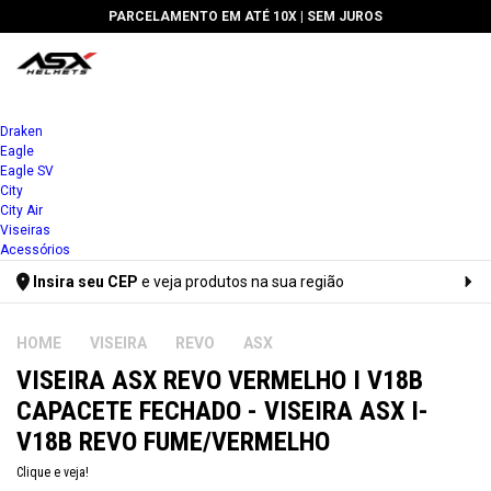
PARCELAMENTO EM ATÉ 10X |
SEM JUROS
1x
Draken
Eagle
2x
Eagle SV
City
3x
City Air
Viseiras
4x
Acessórios
Insira seu CEP
e veja produtos na sua região
5x
Digite seu CEP
6x
VISEIRA
REVO
ASX
VISEIRA ASX REVO VERMELHO I V18B
7x
CAPACETE FECHADO - VISEIRA ASX I-
8x
V18B REVO FUME/VERMELHO
9x
Clique e veja!