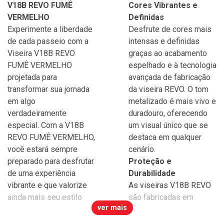
V18B REVO FUMÊ
Cores Vibrantes e
VERMELHO
Definidas
Experimente a liberdade
Desfrute de cores mais
de cada passeio com a
intensas e definidas
Viseira V18B REVO
graças ao acabamento
FUMÊ VERMELHO
espelhado e à tecnologia
projetada para
avançada de fabricação
transformar sua jornada
da viseira REVO. O tom
em algo
metalizado é mais vivo e
verdadeiramente
duradouro, oferecendo
especial. Com a V18B
um visual único que se
REVO FUMÊ VERMELHO,
destaca em qualquer
você estará sempre
cenário.
preparado para desfrutar
Proteção e
de uma experiência
Durabilidade
vibrante e que valorize
As viseiras V18B REVO
ainda mais seu estilo
são fabricadas em
ver mais