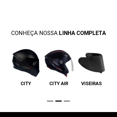
CONHEÇA NOSSA
LINHA COMPLETA
SV
CITY
CITY AIR
VISEIRAS
P
R