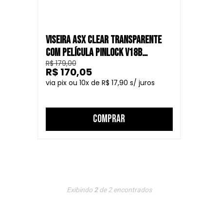
VISEIRA ASX CLEAR TRANSPARENTE
COM PELÍCULA PINLOCK V18B
R$ 179,00
CAPACETE FECHADO
R$ 170,05
10
R$ 17,90
COMPRAR
Exibindo
2
de
2
encontrados