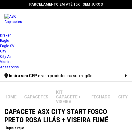
 JUROS
🔥 5% DE DESCONTO PARA PAGAMENTOS À V
1x
Draken
Eagle
2x
Eagle SV
City
3x
City Air
Viseiras
4x
Acessórios
Insira seu CEP
e veja produtos na sua região
5x
Digite seu CEP
6x
KIT
CAPACETES
CAPACETE +
FECHADO
CITY
7x
VISEIRA
CAPACETE ASX CITY START FOSCO
8x
PRETO ROSA LILÁS + VISEIRA FUMÊ
9x
Clique e veja!