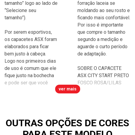
tamanho” logo ao lado de
forração laceia se
“Selecione seu
moldando ao seu rosto e
tamanho”).
ficando mais confortável.
Por isso é importante
Por serem esportivos,
que compre o tamanho
os capacetes ASX foram
segundo a medição e
elaborados para ficar
aguarde o curto período
bem justo à cabeça.
de adaptação.
Logo nos primeiros dias
de uso é comum que ele
SOBRE O CAPACETE
fique justo na bochecha
ASX CITY START PRETO
e pode ser que você
FOSCO ROSA/LILAS
ver mais
OUTRAS OPÇÕES DE CORES
PARA ESTE MODELO