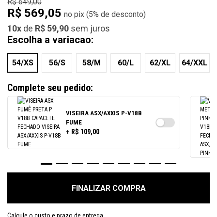
R$ 649,00
R$ 569,05
(
5%
de desconto)
10x
de
R$ 59,90
sem juros
Escolha a variacao:
54/XS
56/S
58/M
60/L
62/XL
64/XXL
Complete seu pedido:
VISEIRA ASX/AXXIS P-V18B
FUME
+ R$ 109,00
FINALIZAR COMPRA
Calcule o custo e prazo de entrega