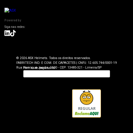
ASX Capacetes
Encontre uma Loja Física
Segurança e Privacidade
Dúvidas Frequentes
Cancelamento
Trabalhe Conosco
Powered by
Devolução
Seja uma Loja Autorizada
Envio e Entrega
Lojas Parceiras
Blog
Termos de Revenda para Parceiros
© 2026 ASX Helmets. Todos os direitos reservados.
FABRITECH IND. E COM. DE CAPACETES | CNPJ: 12.605.744/0001-19
Rua Henrique Jacobs, 2100 - CEP: 13485-321 - Limeira/SP
REGULAR