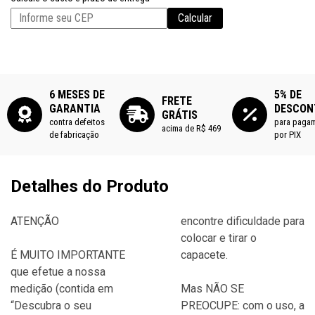
Calcular
6 MESES DE
5% DE
FRETE
GARANTIA
DESCON
GRÁTIS
contra defeitos
para paga
acima de R$ 469
de fabricação
por PIX
Detalhes do Produto
ATENÇÃO
encontre dificuldade para
colocar e tirar o
É MUITO IMPORTANTE
capacete.
que efetue a nossa
medição (contida em
Mas NÃO SE
“Descubra o seu
PREOCUPE: com o uso, a