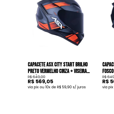
CAPACETE ASX CITY START BRILHO
CAPAC
PRETO VERMELHO CINZA + VISEIRA
FOSCO 
R$ 649,00
R$ 649
FUMÊ
R$ 569,05
R$ 5
10
R$ 59,90
COMPRAR