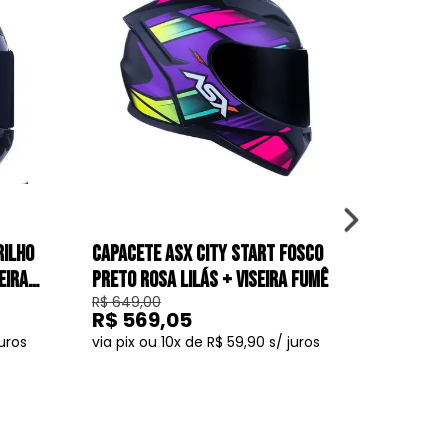
RILHO
CAPACETE ASX CITY START FOSCO
CAPACET
EIRA
PRETO ROSA LILÁS + VISEIRA FUMÊ
BRILHO C
R$ 649,00
R$ 649,0
FUMÊ
R$ 569,05
R$ 56
10
R$ 59,90
COMPRAR