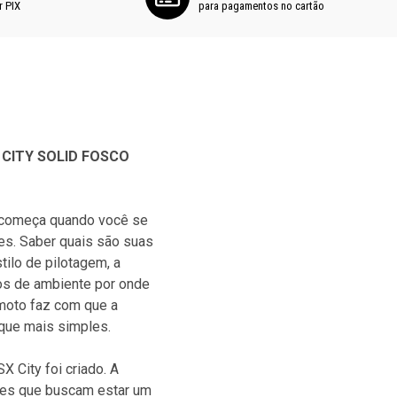
r PIX
para pagamentos no cartão
 CITY SOLID FOSCO
jornada em algo verdadeiram
V18B FUMÊ, você estará sem
desfrutar de uma experiência 
 começa quando você se
ainda mais seu estilo único.
es. Saber quais são suas
tilo de pilotagem, a
CARACTERÍSTICAS DO PR
pos de ambiente por onde
• Casco aerodinâmico em res
 moto faz com que a
• Pintura e verniz automotiv
ique mais simples.
• Estrutura interna canalet
densidade
 City foi criado. A
• Sistema de ventilação de f
eles que buscam estar um
pintado na cor do casco