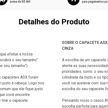
acima de R$ 469
para pagamentos po
Detalhes do Produto
SOBRE O CAPACETE ASX
CINZA
que efetue a nossa
scubra o seu tamanho”
A escolha de um capacete
ne seu tamanho”).
atenta as suas necessidad
prioridades, como: o seu es
s capacetes ASX foram
cilindrada da moto e os ti
m justo à cabeça. Logo nos
você vai acelerar com sua
comum que ele fique justo
escolha do seu capacete f
que você encontre
 tirar o capacete.
Pensando nisso o casco ASX
escolha perfeita para aqu