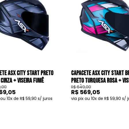
6x
7x
8x
9x
10x
ETE ASX CITY START PRETO
CAPACETE ASX CITY START B
CINZA + VISEIRA FUMÊ
PRETO TURQUESA ROSA + VIS
,00
R$ 649,00
FUMÊ
69,05
R$ 569,05
10
R$ 59,90
10
R$ 59,90
COMPRAR
COMPRAR