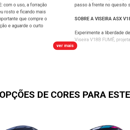
:
com o uso, a forração
passo à frente no quesito 
u rosto e ficando mais
importante que compre o
SOBRE A VISEIRA ASX V
ão e aguarde o curto
Experimente a liberdade d
Viseira V18B FUMÊ, projeta
ver mais
1x
2x
OPÇÕES DE CORES PARA EST
3x
4x
5x