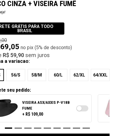
New in: Viseiras
O CINZA + VISEIRA FUMÊ
Ver todos
E / CLEAR
eja!
RETE GRÁTIS PARA TODO
BRASIL
 SUNVISOR
,00
569,05
(
5%
de desconto)
e
R$ 59,90
sem juros
a a variacao:
S
56/S
58/M
60/L
62/XL
64/XXL
te seu pedido:
VISEIRA ASX/AXXIS P-V18B
FUME
+ R$ 109,00