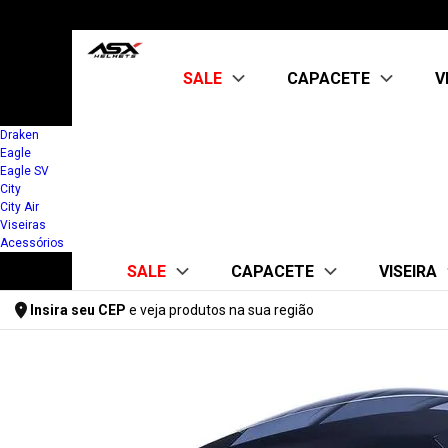
SALE
CAPACETE
V
Draken
Eagle
Kit Capacete + Viseira
ABERTO
Eagle SV
CITY AIR
City
OUTLET
City Air
FECHADO
Viseiras
CITY
Acessórios
CITY SV
SALE
CAPACETE
VISEIRA
DRAKEN
EAGLE
Insira seu CEP
e veja produtos na sua região
EAGLE SV
Kit Capacete + Viseira
ABERTO
FUME 
Digite seu CEP
FEMININO
CITY AIR
ASX
OUTLET
FF358/FW
KIT CAPACETE +
FECHADO
KYT/TTC
ABERTO
MT
CITY
CITY AIR
CITY SV
FECHADO