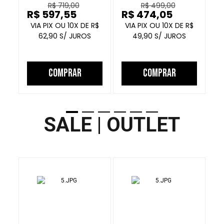
R$ 719,00
R$ 499,00
PRETO
PRETO GRAFITE
R$ 597,55
R$ 474,05
R
10
R$
10
R$
62,90
49,90
COMPRAR
COMPRAR
SALE | OUTLET