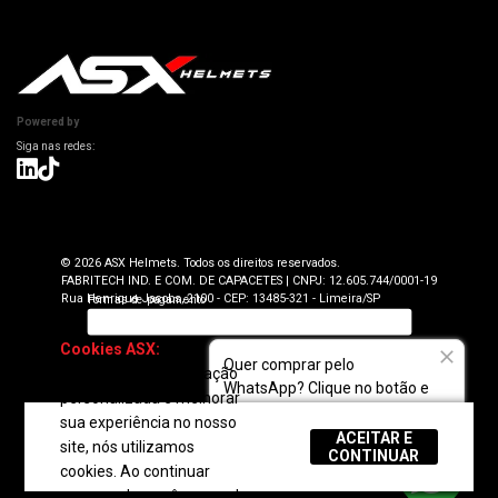
Informações Técnicas
Atendimento SAC: (19) 98416-0046
Pagamento
ASX Capacetes
Encontre uma Loja Física
Segurança e Privacidade
Dúvidas Frequentes
Cancelamento
Trabalhe Conosco
Devolução
Powered by
Seja uma Loja Autorizada
Envio e Entrega
Lojas Parceiras
Blog
Termos de Revenda para Parceiros
© 2026 ASX Helmets. Todos os direitos reservados.
FABRITECH IND. E COM. DE CAPACETES | CNPJ: 12.605.744/0001-19
Rua Henrique Jacobs, 2100 - CEP: 13485-321 - Limeira/SP
Cookies ASX:
Para
Quer comprar pelo
oferecer uma navegação
WhatsApp? Clique no botão e
personalizada e melhorar
fale com a gente!
sua experiência no nosso
ACEITAR E
site, nós utilizamos
REGULAR
CONTINUAR
cookies. Ao continuar
navegando, você concorda