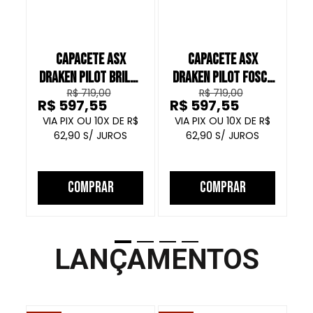
CAPACETE ASX
CAPACETE ASX
DRAKEN PILOT BRILHO
DRAKEN PILOT FOSCO
D
R$ 719,00
R$ 719,00
PRETO AZUL AMARELO
PRETO VERMELHO
R$ 597,55
R$ 597,55
R
AMARELO
10
R$
10
R$
62,90
62,90
COMPRAR
COMPRAR
LANÇAMENTOS