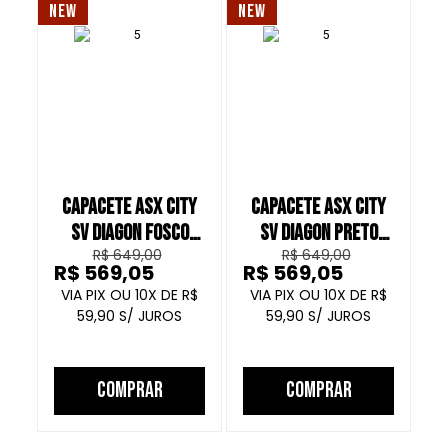
NEW
NEW
NE
CAPACETE ASX CITY
CAPACETE ASX CITY
C
SV DIAGON FOSCO
SV DIAGON PRETO
R$ 649,00
R$ 649,00
CINZA ROSA ROXO
BRILHO VERMELHO
R$ 569,05
R$ 569,05
R
GRAFITE
10
R$
10
R$
59,90
59,90
COMPRAR
COMPRAR