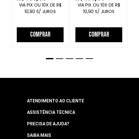
FECHADO
10
R$
10
R$
10,90
10,90
COMPRAR
COMPRAR
ATENDIMENTO AO CLIENTE
ASSISTÊNCIA TÉCNICA
Central de Atendimento
Segunda a quinta: 8h às 18h
PRECISA DE AJUDA?
Garantia
Sexta: 8h às 17h
Horário sujeito a alteração
Manuais
SAIBA MAIS
Como Navegar