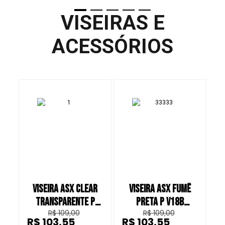
VISEIRAS E
ACESSÓRIOS
VISEIRA ASX CLEAR
VISEIRA ASX FUMÊ
TRANSPARENTE P
PRETA P V18B
T
R$ 109,00
R$ 109,00
V18B CAPACETE
CAPACETE FECHADO
R$ 103,55
R$ 103,55
R