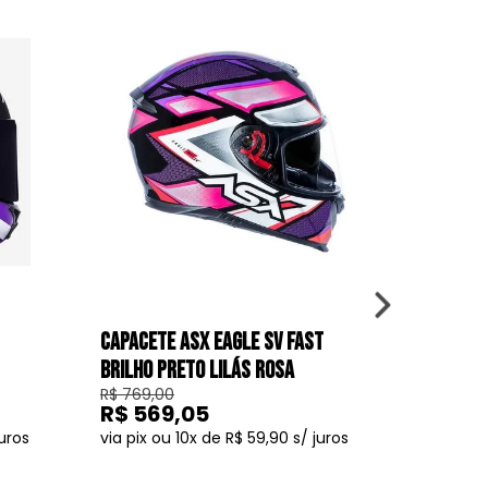
CAPACETE ASX EAGLE SV FAST
CAPACET
BRILHO PRETO LILÁS ROSA
BRILHO 
R$ 769,00
R$ 719,00
R$ 569,05
R$ 59
10
R$ 59,90
COMPRAR