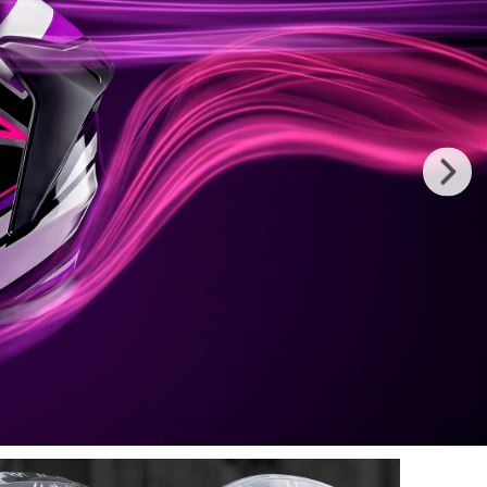
New in: Viseiras
Ver todos
E / CLEAR
 SUNVISOR