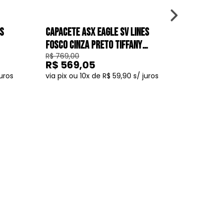
ES
CAPACETE ASX EAGLE SV LINES
CAPACETE
FOSCO CINZA PRETO TIFFANY
FOSCO C
R$ 769,00
R$ 769,0
GRAFITE
R$ 569,05
R$ 56
10
R$ 59,90
COMPRAR