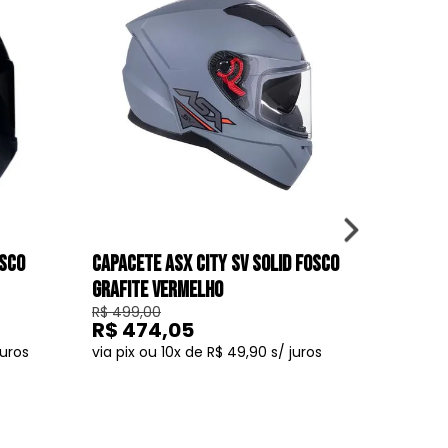
OSCO
CAPACETE ASX CITY SV SOLID FOSCO
CAPACETE
GRAFITE VERMELHO
BRILHO 
R$ 499,00
R$ 499,0
R$ 474,05
R$ 47
10
R$ 49,90
COMPRAR